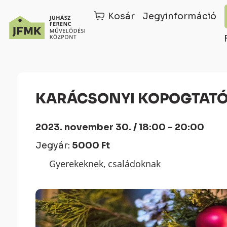
Kosár
Jegyinformáció
Skip
Ugrás
to
a
Content
navigációhoz
KARÁCSONYI KOPOGTAT
2023. november 30. / 18:00 - 20:00
Jegyár:
5000 Ft
Gyerekeknek, családoknak