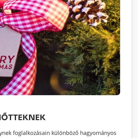
NŐTTEKNEK
elynek foglalkozásain különböző hagyományos