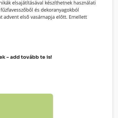
kák elsajátításával készíthetnek használati
n fűzfavesszőből és dekoranyagokból
t advent első vasárnapja előtt. Emellett
 - add tovább te is!