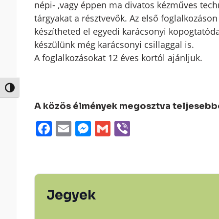
népi- ,vagy éppen ma divatos kézműves techni
tárgyakat a résztvevők. Az első foglalkozáso
készítheted el egyedi karácsonyi kopogtatóda
készülünk még karácsonyi csillaggal is.
A foglalkozásokat 12 éves kortól ajánljuk.
Nagy kontraszt váltása
A közös élmények megosztva teljesebbek
Facebook
Email
Messenger
Gmail
Viber
Jegyek