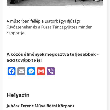
A műsorban fellép a Biatorbágyi Ifjúsági
Fúvószenekar és a Füzes Táncegyüttes minden
csoportja.
A közös élmények megosztva teljesebbek -
add tovább te is!
Facebook
Email
Messenger
Gmail
Viber
Helyszín
Juhász Ferenc Művelődési Központ