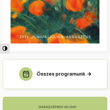
Nagy kontraszt váltása
Összes programunk
MARADJ KÉPBEN VELÜNK!