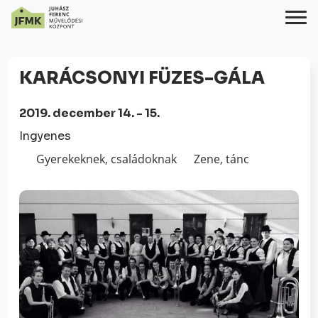
Skip
Ugrás
to
a
KARÁCSONYI FÜZES-GÁLA
Content
navigációhoz
2019. december 14. - 15.
Ingyenes
Gyerekeknek, családoknak
Zene, tánc