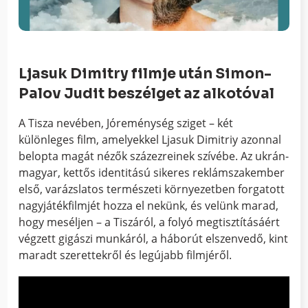
Ljasuk Dimitry filmje után Simon-
Palov Judit beszélget az alkotóval
A Tisza nevében, Jóreménység sziget – két
különleges film, amelyekkel Ljasuk Dimitriy azonnal
belopta magát nézők százezreinek szívébe. Az ukrán-
magyar, kettős identitású sikeres reklámszakember
első, varázslatos természeti környezetben forgatott
nagyjátékfilmjét hozza el nekünk, és velünk marad,
hogy meséljen – a Tiszáról, a folyó megtisztításáért
végzett gigászi munkáról, a háborút elszenvedő, kint
maradt szerettekről és legújabb filmjéről.