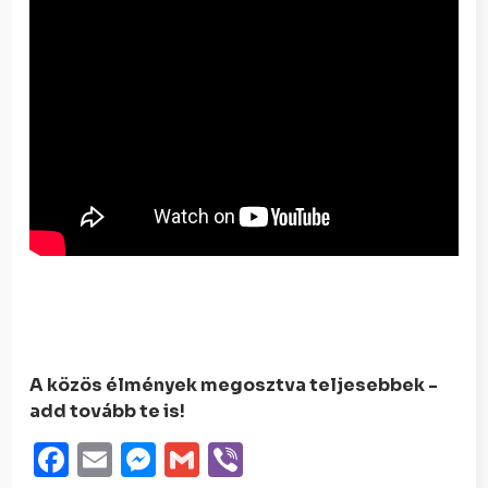
A közös élmények megosztva teljesebbek -
add tovább te is!
Facebook
Email
Messenger
Gmail
Viber