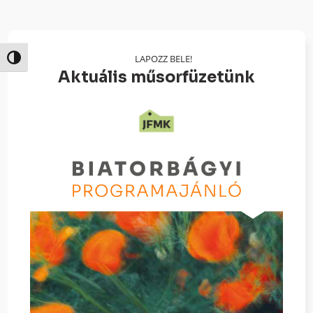
LAPOZZ BELE!
Nagy kontraszt váltása
Aktuális műsorfüzetünk