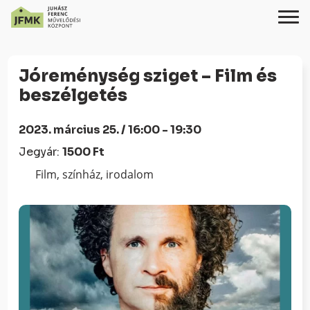
Skip
Ugrás
to
a
Jóreménység sziget – Film és
Content
navigációhoz
beszélgetés
2023. március 25. / 16:00 - 19:30
Jegyár:
1500 Ft
Film, színház, irodalom