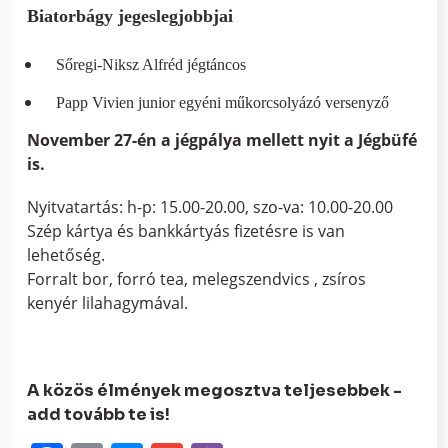
Biatorbágy jegeslegjobbjai
Sőregi-Niksz Alfréd jégtáncos
Papp Vivien junior egyéni műkorcsolyázó versenyző
November 27-én a jégpálya mellett nyit a Jégbüfé
is.
Nyitvatartás: h-p: 15.00-20.00, szo-va: 10.00-20.00
Szép kártya és bankkártyás fizetésre is van
lehetőség.
Forralt bor, forró tea, melegszendvics , zsíros
kenyér lilahagymával.
A közös élmények megosztva teljesebbek -
add tovább te is!