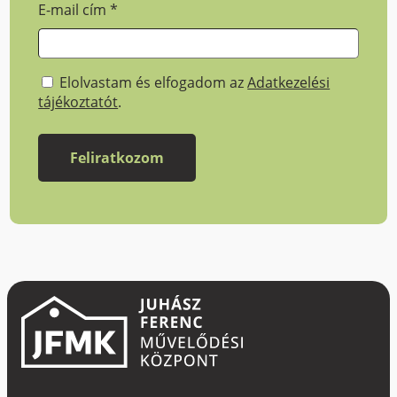
E-mail cím
*
Elolvastam és elfogadom az
Adatkezelési
tájékoztatót
.