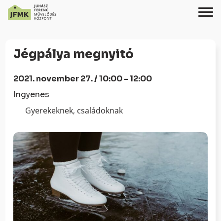
Skip
Ugrás
to
a
Jégpálya megnyitó
Content
navigációhoz
2021. november 27. / 10:00 - 12:00
Ingyenes
Gyerekeknek, családoknak