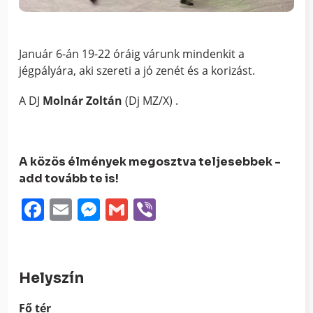
Január 6-án 19-22 óráig várunk mindenkit a
jégpályára, aki szereti a jó zenét és a korizást.
A DJ
Molnár Zoltán
(Dj MZ/X) .
A közös élmények megosztva teljesebbek -
add tovább te is!
Facebook
Email
Messenger
Gmail
Viber
Helyszín
Fő tér