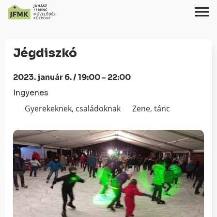
Skip
Ugrás
to
a
Jégdiszkó
Content
navigációhoz
2023. január 6. / 19:00 - 22:00
Ingyenes
Gyerekeknek, családoknak
Zene, tánc