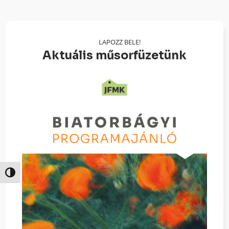
LAPOZZ BELE!
Aktuális műsorfüzetünk
Nagy kontraszt váltása