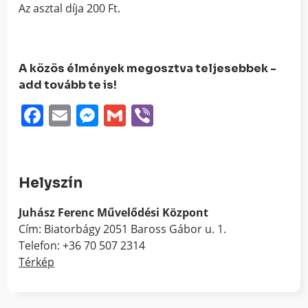
Az asztal díja 200 Ft.
A közös élmények megosztva teljesebbek -
add tovább te is!
Facebook
Email
Messenger
Gmail
Viber
Helyszín
Juhász Ferenc Művelődési Központ
Cím: Biatorbágy 2051 Baross Gábor u. 1.
Telefon: +36 70 507 2314
Térkép