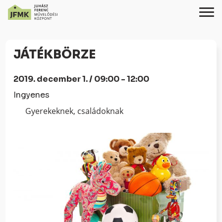
Skip
Ugrás
to
a
JÁTÉKBÖRZE
Content
navigációhoz
2019. december 1. / 09:00 - 12:00
Ingyenes
Gyerekeknek, családoknak