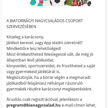
A BIATORBÁGYI NAGYCSALÁDOS CSOPORT
SZERVEZÉSÉBEN
Közeleg a karácsony.
Játékot keresel, vagy épp eladni szeretnél?
Mindkettőre lesz lehetőséged!
Most értékesítheted feleslegessé vált, de még jó
állapotban lévő játékaidat,
könyveidet, sportszereidet, és frissítheted a saját
vagy gyermekeid játéktárát is.
Megköszönjük, ha a börze végén a megmaradt
játékaidból felajánlasz néhányat rászoruló
gyermekek részére karácsonyi meglepetésként.
Árusítás csak regisztrációval, jelentkezni a
program@bianagycsalad.hu
e-mail-címen lehet.