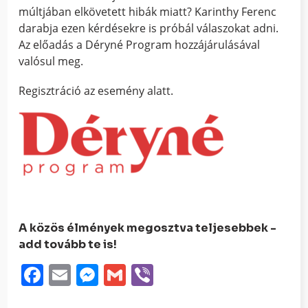
múltjában elkövetett hibák miatt? Karinthy Ferenc
darabja ezen kérdésekre is próbál válaszokat adni.
Az előadás a Déryné Program hozzájárulásával
valósul meg.
Regisztráció az esemény alatt.
A közös élmények megosztva teljesebbek -
add tovább te is!
Facebook
Email
Messenger
Gmail
Viber