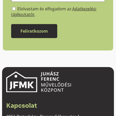
Elolvastam és elfogadom az
Adatkezelési
tájékoztatót
.
Kapcsolat