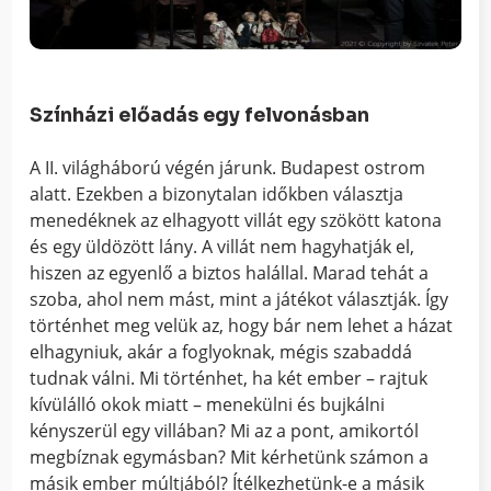
Színházi előadás egy felvonásban
A II. világháború végén járunk. Budapest ostrom
alatt. Ezekben a bizonytalan időkben választja
menedéknek az elhagyott villát egy szökött katona
és egy üldözött lány. A villát nem hagyhatják el,
hiszen az egyenlő a biztos halállal. Marad tehát a
szoba, ahol nem mást, mint a játékot választják. Így
történhet meg velük az, hogy bár nem lehet a házat
elhagyniuk, akár a foglyoknak, mégis szabaddá
tudnak válni. Mi történhet, ha két ember – rajtuk
kívülálló okok miatt – menekülni és bujkálni
kényszerül egy villában? Mi az a pont, amikortól
megbíznak egymásban? Mit kérhetünk számon a
másik ember múltjából? Ítélkezhetünk-e a másik