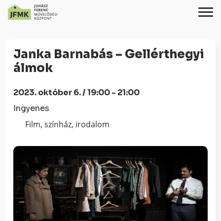
Skip
Ugrás
to
a
Janka Barnabás – Gellérthegyi
Content
navigációhoz
álmok
2023. október 6. / 19:00 - 21:00
Ingyenes
Film, színház, irodalom