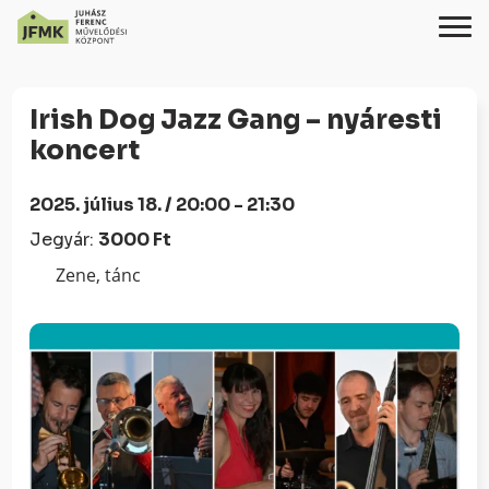
Skip
Ugrás
to
a
Irish Dog Jazz Gang – nyáresti
Content
navigációhoz
koncert
2025. július 18. / 20:00 - 21:30
Jegyár:
3000 Ft
Zene, tánc