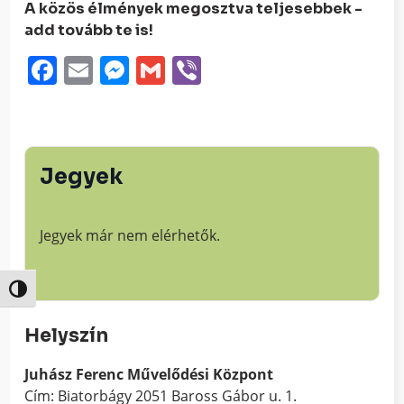
A közös élmények megosztva teljesebbek -
add tovább te is!
Facebook
Email
Messenger
Gmail
Viber
Jegyek
Jegyek már nem elérhetők.
Nagy kontraszt váltása
Helyszín
Juhász Ferenc Művelődési Központ
Cím: Biatorbágy 2051 Baross Gábor u. 1.