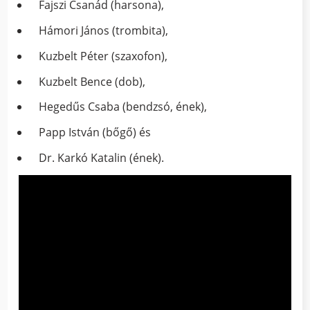
Fajszi Csanád (harsona),
Hámori János (trombita),
Kuzbelt Péter (szaxofon),
Kuzbelt Bence (dob),
Hegedűs Csaba (bendzsó, ének),
Papp István (bőgő) és
Dr. Karkó Katalin (ének).