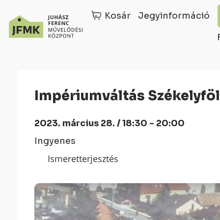
Kosár
Jegyinformáció
Skip
Ugrás
to
a
Content
navigációhoz
Impériumváltás Székelyföl
2023. március 28. / 18:30 - 20:00
Ingyenes
Ismeretterjesztés