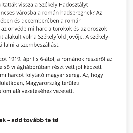
ltatták vissza a Székely Hadosztályt
kincses városba a román hadseregnek? Az
erében és decemberében a román
z az önvédelmi harc a törökök és az oroszok
alakult volna Székelyföld jövője. A székely-
llalni a szembeszállást.
ot 1919. április 6-ától, a románok részéről az
ső világháborúban részt vett jól képzett
mi harcot folytató magyar sereg. Az, hogy
dulatában, Magyarország területi
lom alá vezetéséhez vezetett.
 - add tovább te is!