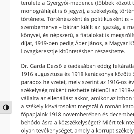
területe a Gyergyói-medence (többek között 
monográfiáját is ő jegyzi), a székelység tört
története. Történészként és politikusként is
szembemenve – bátran kiállt az igazság, a m
könyvei, és népszerű, a fiatalokat is megszó
díjat, 1919-ben pedig Áder János, a Magyar
Lovagkeresztje kitüntetésben részesítette.
Dr. Garda Dezső előadásában eddig feltáratla
1916 augusztusa és 1918 karácsonya közötti S
paradox helyzetet, mely szerint az 1916-os é
székelység miként nézhette tétlenül az 1918
vállalta az ellenállást akkor, amikor az itth
a székely kisvárosokat megszálló román katoná
Nagy kontraszt váltása
főpapjaink 1918 novemberében és decemberé
behódolásra a közszékelységet? Miért teki
olyan tevékenységet, amely a korrupt székely 