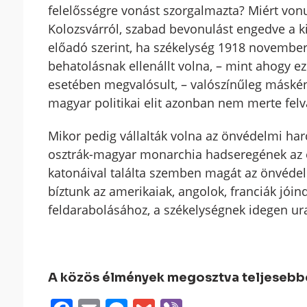
felelősségre vonást szorgalmazta? Miért vonu
Kolozsvárról, szabad bevonulást engedve a 
előadó szerint, ha székelység 1918 novemb
behatolásnak ellenállt volna, – mint ahogy e
esetében megvalósult, – valószínűleg másként 
magyar politikai elit azonban nem merte felvá
Mikor pedig vállalták volna az önvédelmi harc
osztrák-magyar monarchia hadseregének az el
katonáival találta szemben magát az önvédel
bíztunk az amerikaiak, angolok, franciák jóin
feldarabolásához, a székelységnek idegen ura
A közös élmények megosztva teljesebbek