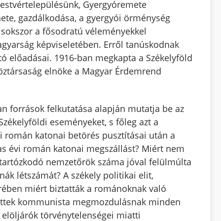
testvértelepülésünk, Gyergyóremete
énete, gazdálkodása, a gyergyói örménység
 – sokszor a fősodratú véleményekkel
agyarság képviseletében. Erről tanúskodnak
lító előadásai. 1916-ban megkapta a Székelyföld
 Köztársaság elnöke a Magyar Érdemrend
n források felkutatása alapján mutatja be az
zékelyföldi eseményeket, s főleg azt a
vi román katonai betörés pusztításai után a
-as évi román katonai megszállást? Miért nem
on tartózkodó nemzetőrök száma jóval felülmúlta
k létszámát? A székely politikai elit,
ben miért biztatták a románoknak való
ntettek kommunista megmozdulásnak minden
elöljárók törvénytelenségei miatti