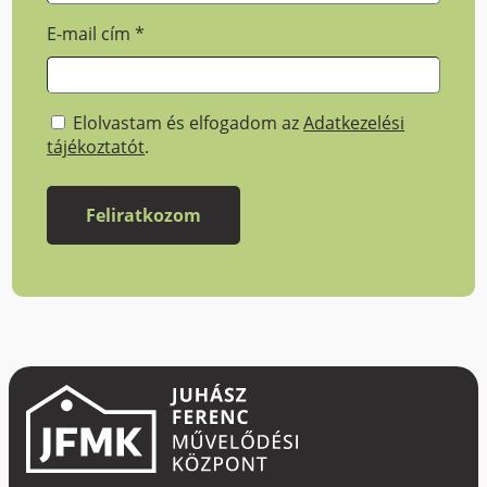
E-mail cím
*
Elolvastam és elfogadom az
Adatkezelési
tájékoztatót
.