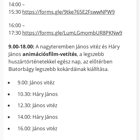
14:00 –
15:30
https://forms.gle/9tke765E2FswwNPW9
16:00 –
17:30
https://forms.gle/LumLGmombUR8PKNw9
9.00-18.00:
A nagyteremben János vitéz és Háry
János
animációsfilm-vetítés
, a legszebb
huszártörténetekkel egész nap, az előtérben
Biatorbágy legszebb kokárdáinak kiállítása.
9.00: János vitéz
10.30: Háry János
12.30: János vitéz
14.00: Háry János
16.00: János vitéz