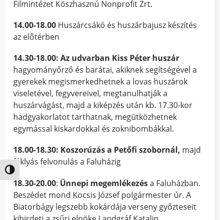
Filmintézet Köszhasznú Nonprofit Zrt.
14.00-18.00
Huszárcsákó és huszárbajusz készítés
az előtérben
14.30-18.00: Az udvarban Kiss Péter huszár
hagyományőrző és barátai, akiknek segítségével a
gyerekek megismerkedhetnek a lovas huszárok
viseletével, fegyvereivel, megtanulhatják a
huszárvágást, majd a kiképzés után kb. 17.30-kor
hadgyakorlatot tarthatnak, megütközhetnek
egymással kiskardokkal és zoknibombákkal.
18.00-18.30:
Koszorúzás a Petőfi szobornál,
majd
fáklyás felvonulás a Faluházig
Nagy kontraszt váltása
18.30-20.00
:
Ünnepi megemlékezés
a Faluházban.
Beszédet mond Kocsis József polgármester úr. A
Biatorbágy legszebb kokárdája verseny győzteseit
kihirdeti a zsűri elnöke Landgráf Katalin