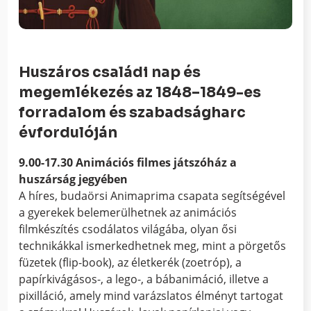
Huszáros családi nap és
megemlékezés az 1848–1849-es
forradalom és szabadságharc
évfordulóján
9.00-17.30 Animációs filmes játszóház a
huszárság jegyében
A híres, budaörsi Animaprima csapata segítségével
a gyerekek belemerülhetnek az animációs
filmkészítés csodálatos világába, olyan ősi
technikákkal ismerkedhetnek meg, mint a pörgetős
füzetek (flip-book), az életkerék (zoetróp), a
papírkivágásos-, a lego-, a bábanimáció, illetve a
pixilláció, amely mind varázslatos élményt tartogat