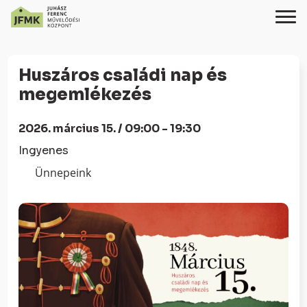
Skip
Ugrás
to
a
Huszáros családi nap és
Content
navigációhoz
megemlékezés
2026. március 15. / 09:00 - 19:30
Ingyenes
Ünnepeink