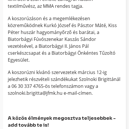
textilművész, az MMA rendes tagja.
A koszorúzáson és a megemlékezésen
közreműködnek Kurkó József és Pásztor Máté, Kiss
Péter huszár hagyományőrző és barátai, a
Biatorbágyi Fúvószenekar Kaszás Sándor
vezetésével, a Biatorbágyi II. János Pál
cserkészcsapat és a Biatorbágyi Önkéntes Tűzoltó
Egyesület.
A koszorúzni kívánó szervezetek március 12-ig
jelezhetik részvételi szándékukat Szolnoki Brigittánál
a 06 30 337 4765-ös telefonszámon vagy a
szolnoki.brigitta@jfmk.hu e-mail-címen.
A közös élmények megosztva teljesebbek -
add tovább te is!