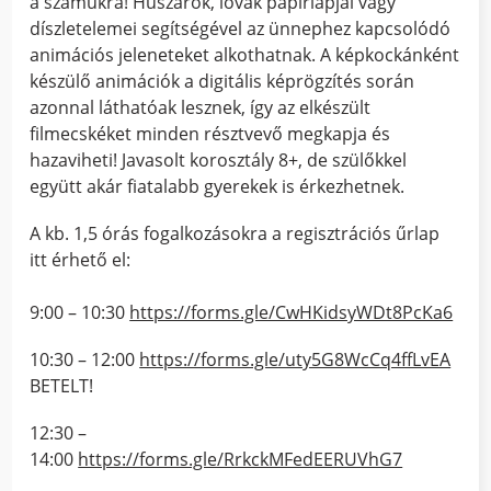
a számukra! Huszárok, lovak papírlapjai vagy
díszletelemei segítségével az ünnephez kapcsolódó
animációs jeleneteket alkothatnak. A képkockánként
készülő animációk a digitális képrögzítés során
azonnal láthatóak lesznek, így az elkészült
filmecskéket minden résztvevő megkapja és
hazaviheti! Javasolt korosztály 8+, de szülőkkel
együtt akár fiatalabb gyerekek is érkezhetnek.
A kb. 1,5 órás fogalkozásokra a regisztrációs űrlap
itt érhető el:
9:00 – 10:30
https://forms.gle/CwHKidsyWDt8PcKa6
10:30 – 12:00
https://forms.gle/uty5G8WcCq4ffLvEA
BETELT!
12:30 –
14:00
https://forms.gle/RrkckMFedEERUVhG7