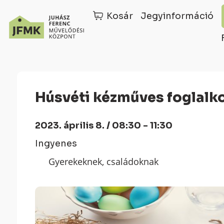
Kosár
Jegyinformáció
Skip
Ugrás
to
a
Content
navigációhoz
Húsvéti kézműves foglalk
2023. április 8. / 08:30 - 11:30
Ingyenes
Gyerekeknek, családoknak