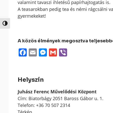
valamint tavaszi ihletésű papírhajtogatás is.
A teasarokban pedig tea és némi rágcsálni 
gyermekeket!
Nagy kontraszt váltása
A közös élmények megosztva teljesebbek
Facebook
Email
Messenger
Gmail
Viber
Helyszín
Juhász Ferenc Művelődési Központ
Cím: Biatorbágy 2051 Baross Gábor u. 1.
Telefon: +36 70 507 2314
Térkép