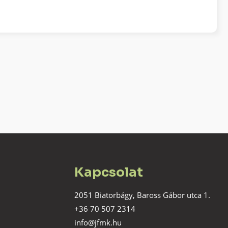
Kapcsolat
2051 Biatorbágy, Baross Gábor utca 1.
+36 70 507 2314
info@jfmk.hu