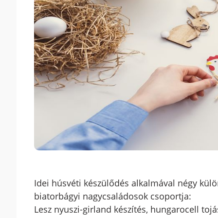
Idei húsvéti készülődés alkalmával négy külö
biatorbágyi nagycsaládosok csoportja:
Lesz nyuszi-girland készítés, hungarocell tojás 