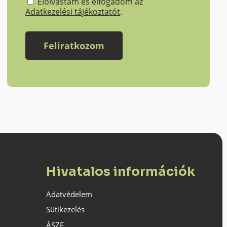
Elolvastam és elfogadom az
Adatkezelési tájékoztatót
.
Hivatalos információk
Adatvédelem
Sütikezelés
ÁSZF