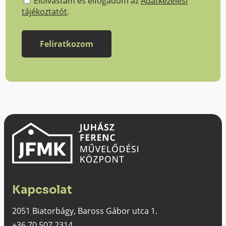
Elolvastam és elfogadom az
Adatkezelési
tájékoztatót
.
Kapcsolat
2051 Biatorbágy, Baross Gábor utca 1.
+36 70 507 2314