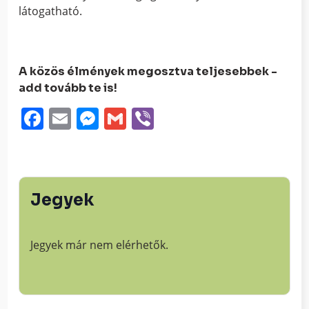
látogatható.
A közös élmények megosztva teljesebbek -
add tovább te is!
Facebook
Email
Messenger
Gmail
Viber
Jegyek
Jegyek már nem elérhetők.