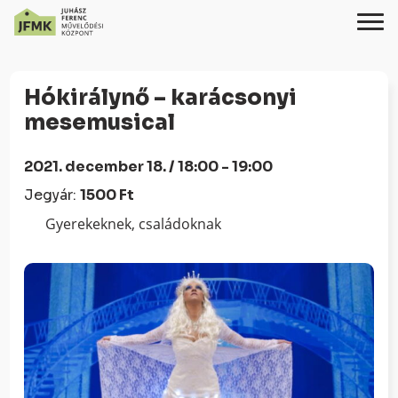
Skip
Ugrás
to
a
Hókirálynő – karácsonyi
Content
navigációhoz
mesemusical
2021. december 18. / 18:00 - 19:00
Jegyár:
1500 Ft
Gyerekeknek, családoknak