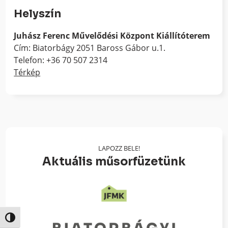
Helyszín
Juhász Ferenc Művelődési Központ Kiállítóterem
Cím: Biatorbágy 2051 Baross Gábor u.1.
Telefon: +36 70 507 2314
Térkép
LAPOZZ BELE!
Aktuális műsorfüzetünk
Nagy kontraszt váltása