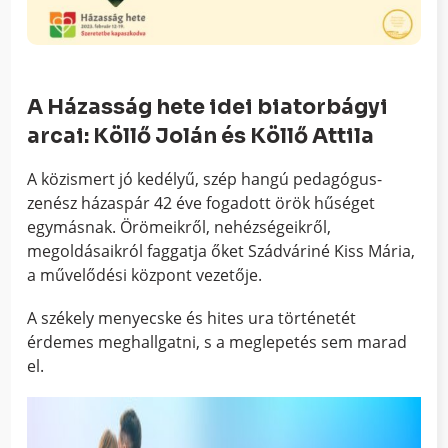
A Házasság hete idei biatorbágyi
arcai: Köllő Jolán és Köllő Attila
A közismert jó kedélyű, szép hangú pedagógus-
zenész házaspár 42 éve fogadott örök hűséget
egymásnak. Örömeikről, nehézségeikről,
megoldásaikról faggatja őket Szádváriné Kiss Mária,
a művelődési központ vezetője.
A székely menyecske és hites ura történetét
érdemes meghallgatni, s a meglepetés sem marad
el.