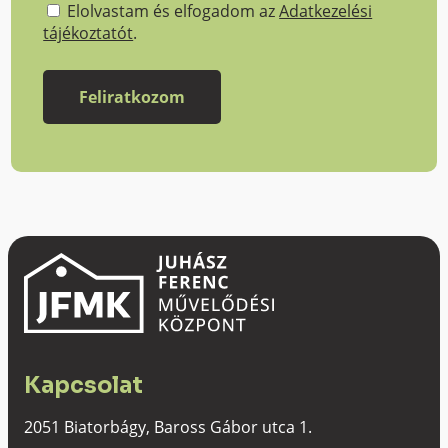
Elolvastam és elfogadom az
Adatkezelési
tájékoztatót
.
Kapcsolat
2051 Biatorbágy, Baross Gábor utca 1.