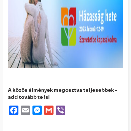
A közös élmények megosztva teljesebbek -
add tovább te is!
Facebook
Email
Messenger
Gmail
Viber