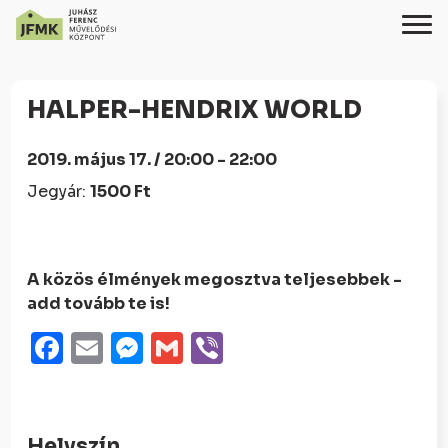
Skip
Ugrás
to
a
HALPER-HENDRIX WORLD
Content
navigációhoz
2019. május 17. / 20:00 - 22:00
Jegyár:
1500 Ft
A közös élmények megosztva teljesebbek -
add tovább te is!
Facebook
Email
Messenger
Gmail
Viber
Helyszín