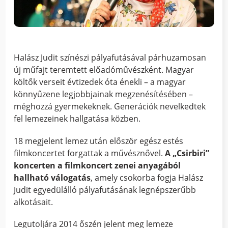
Halász Judit színészi pályafutásával párhuzamosan
új műfajt teremtett előadóművészként. Magyar
költők verseit évtizedek óta énekli – a magyar
könnyűzene legjobbjainak megzenésítésében –
méghozzá gyermekeknek. Generációk nevelkedtek
fel lemezeinek hallgatása közben.
18 megjelent lemez után először egész estés
filmkoncertet forgattak a művésznővel.
A „Csirbiri”
koncerten a filmkoncert zenei anyagából
hallható válogatás
, amely csokorba fogja Halász
Judit egyedülálló pályafutásának legnépszerűbb
alkotásait.
Legutoljára 2014 őszén jelent meg lemeze