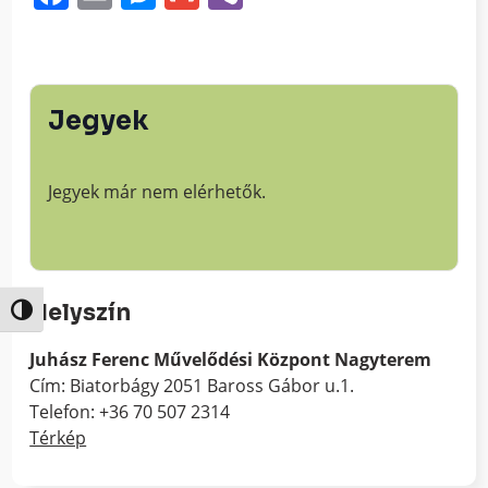
Jegyek
Jegyek már nem elérhetők.
Helyszín
Nagy kontraszt váltása
Juhász Ferenc Művelődési Központ Nagyterem
Cím: Biatorbágy 2051 Baross Gábor u.1.
Telefon: +36 70 507 2314
Térkép