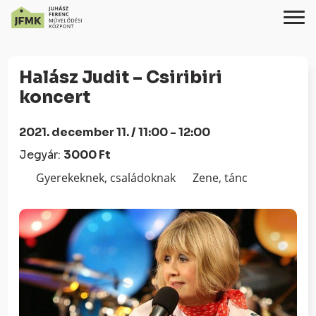
Skip
Ugrás
to
a
Halász Judit – Csiribiri
Content
navigációhoz
koncert
2021. december 11. / 11:00 - 12:00
Jegyár:
3000 Ft
Gyerekeknek, családoknak
Zene, tánc