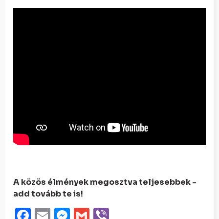
A közös élmények megosztva teljesebbek -
add tovább te is!
Facebook
Email
Messenger
Gmail
Viber