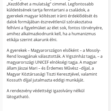
„Kezdődhet a mulatság” cimmel. Legfontosabb
küldetésének tartja fenntartani a családok, a
gyerekek magyar költészet iránti érdeklődését és
dalok formájában észrevétlenül szórakoztatva
felhívni a figyelmüket az élet sok, fontos törvényére,
amihez alkalmazkodnunk kell, ha a humanizmus
etikája szerint akarunk élni.
A gyerekek – Magyarországon elsőként – a Mosoly-
Rend lovagjának választották. A Vigszinház tagja, – a
magyarországi UNICEF elnökségi tagja. A magyar
állam Jászai Mari – és Érdemes Művész –díjjal, a
Magyar Köztársasági Tiszti Keresztjével, valamint
Kossuth díjjal jutalmazta eddigi munkáját.
A rendezvény védettségi igazolvány nélkül
látogatható.