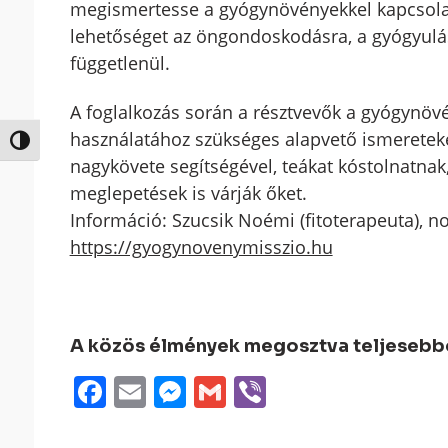
megismertesse a gyógynövényekkel kapcsolato
lehetőséget az öngondoskodásra, a gyógyulás
függetlenül.
A foglalkozás során a résztvevők a gyógynöv
használatához szükséges alapvető ismereteket 
Nagy kontraszt váltása
nagykövete segítségével, teákat kóstolnatna
meglepetések is várják őket.
Információ: Szucsik Noémi (fitoterapeuta),
https://gyogynovenymisszio.hu
A közös élmények megosztva teljesebbek
Facebook
Email
Messenger
Gmail
Viber