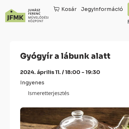
Kosár
Jegyinformáció
Skip
Ugrás
to
a
Content
navigációhoz
Gyógyír a lábunk alatt
2024. április 11. / 18:00 - 19:30
Ingyenes
Ismeretterjesztés