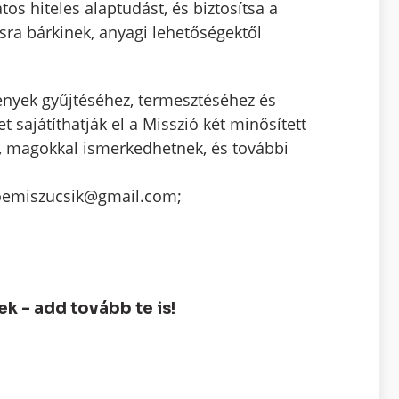
s hiteles alaptudást, és biztosítsa a
ra bárkinek, anyagi lehetőségektől
ények gyűjtéséhez, termesztéséhez és
sajátíthatják el a Misszió két minősített
k, magokkal ismerkedhetnek, és további
 noemiszucsik@gmail.com;
 - add tovább te is!