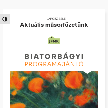
LAPOZZ BELE!
Nagy kontraszt váltása
Aktuális műsorfüzetünk