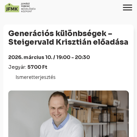
Skip
Ugrás
to
a
Generációs különbségek –
Content
navigációhoz
Steigervald Krisztián előadása
2026. március 10. / 19:00 - 20:30
Jegyár:
5700 Ft
Ismeretterjesztés