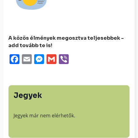
A közös élmények megosztva teljesebbek -
add tovább te is!
Facebook
Email
Messenger
Gmail
Viber
Jegyek
Jegyek már nem elérhetők.