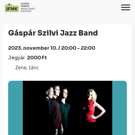
Skip
Ugrás
to
a
Gáspár Szilvi Jazz Band
Content
navigációhoz
2023. november 10. / 20:00 - 22:00
Jegyár:
2000 Ft
Zene, tánc