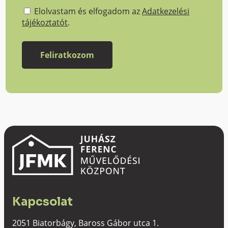
Elolvastam és elfogadom az
Adatkezelési
tájékoztatót
.
Kapcsolat
2051 Biatorbágy, Baross Gábor utca 1.