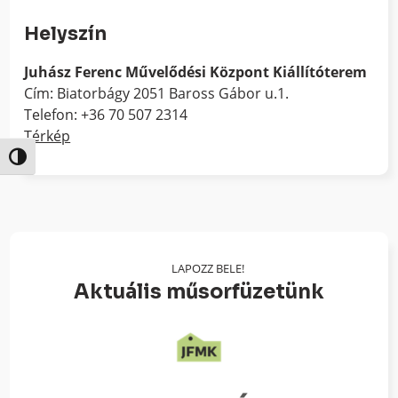
Helyszín
Juhász Ferenc Művelődési Központ Kiállítóterem
Cím: Biatorbágy 2051 Baross Gábor u.1.
Telefon: +36 70 507 2314
Térkép
Nagy kontraszt váltása
LAPOZZ BELE!
Aktuális műsorfüzetünk