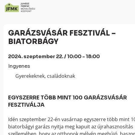
Skip
Ugrás
to
a
GARÁZSVÁSÁR FESZTIVÁL –
Content
navigációhoz
BIATORBÁGY
2024. szeptember 22. / 10:00 - 18:00
Ingyenes
Gyerekeknek, családoknak
EGYSZERRE TÖBB MINT 100 GARÁZSVÁSÁR
FESZTIVÁLJA
Idén szeptember 22-én vasárnap egyszerre több mint 1
biatorbágyi garázs nyitja meg kapuit az újrahasznosítás
szellemében, hogy az otthonok mélyén megbújó, haszo