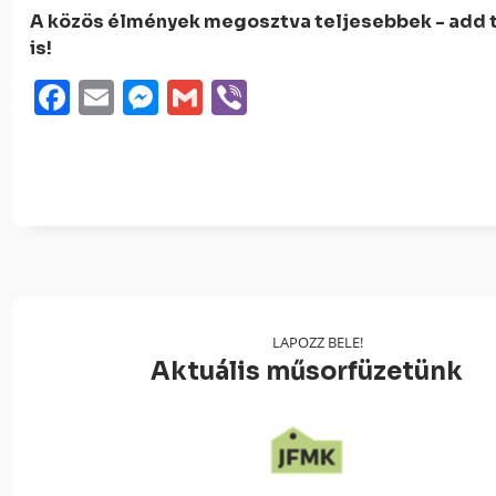
A közös élmények megosztva teljesebbek - add 
is!
Facebook
Email
Messenger
Gmail
Viber
LAPOZZ BELE!
Aktuális műsorfüzetünk