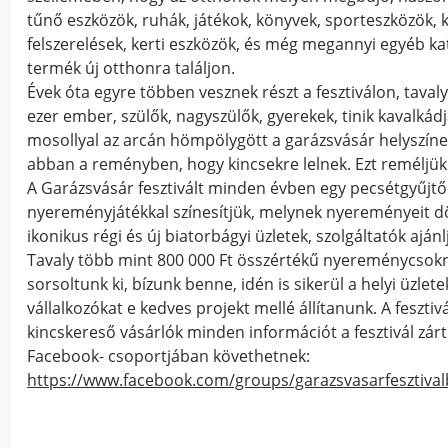
tűnő eszközök, ruhák, játékok, könyvek, sporteszközök, 
felszerelések, kerti eszközök, és még megannyi egyéb ka
termék új otthonra találjon.
Évek óta egyre többen vesznek részt a fesztiválon, tavaly
ezer ember, szülők, nagyszülők, gyerekek, tinik kavalkád
mosollyal az arcán hömpölygött a garázsvásár helyszíne
abban a reményben, hogy kincsekre lelnek. Ezt reméljük 
A Garázsvásár fesztivált minden évben egy pecsétgyűjtő
nyereményjátékkal színesítjük, melynek nyereményeit 
ikonikus régi és új biatorbágyi üzletek, szolgáltatók ajánlj
Tavaly több mint 800 000 Ft összértékű nyereménycsok
sorsoltunk ki, bízunk benne, idén is sikerül a helyi üzlete
vállalkozókat e kedves projekt mellé állítanunk. A fesztiv
kincskereső vásárlók minden információt a fesztivál zárt
Facebook- csoportjában követhetnek:
https://www.facebook.com/groups/garazsvasarfesztival