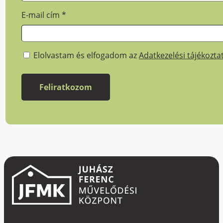
E-mail cím
*
Elolvastam és elfogadom az
Adatkezelési tájékozta