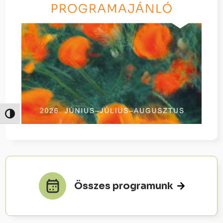
Nagy kontraszt váltása
Összes programunk