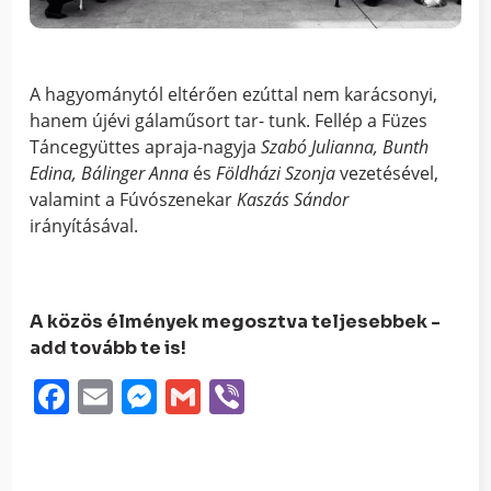
A hagyománytól eltérően ezúttal nem karácsonyi,
hanem újévi gálaműsort tar- tunk. Fellép a Füzes
Táncegyüttes apraja-nagyja
Szabó Julianna, Bunth
Edina,
Bálinger Anna
és
Földházi Szonja
vezetésével,
valamint a Fúvószenekar
Kaszás
Sándor
irányításával.
A közös élmények megosztva teljesebbek -
add tovább te is!
Facebook
Email
Messenger
Gmail
Viber