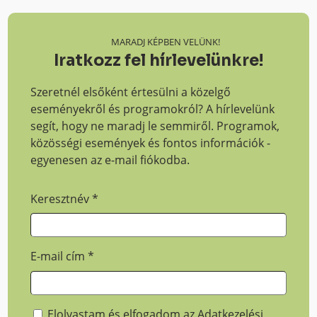
MARADJ KÉPBEN VELÜNK!
Iratkozz fel hírlevelünkre!
Szeretnél elsőként értesülni a közelgő
eseményekről és programokról? A hírlevelünk
segít, hogy ne maradj le semmiről. Programok,
közösségi események és fontos információk -
egyenesen az e-mail fiókodba.
Keresztnév
*
E-mail cím
*
Elolvastam és elfogadom az
Adatkezelési