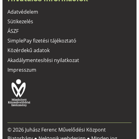
Adatvédelem
Sütikezelés
ÁSZF
SimplePay fizetési tájékoztató
Közérdekű adatok
Akadálymentesítési nyilatkozat
Impresszum
© 2026 Juhász Ferenc Művelődési Központ
Biatorbágy ●
Nektonik webdesign
● Minden jog