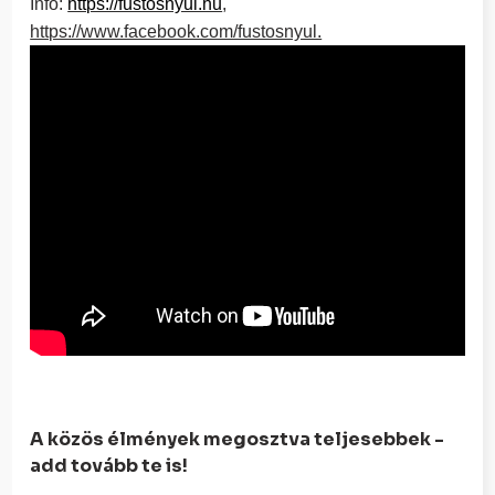
Infó:
https://fustosnyul.hu
,
https://www.facebook.com/fustosnyul.
A közös élmények megosztva teljesebbek -
add tovább te is!