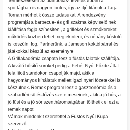
Természetesen az utánpótlás-nevelés ebben a
sportágban is nagyon fontos, így az ifjú titánok a Tarja
Tornán mérhetik össze tudásukat. A rendezvény
programját a barbecue- és grillszakma képviselőinek
kiállítása fogja színesíteni, a grilleket és szmókereket
működés közben lehet megtekinteni, és néhány kóstoló
is készülni fog. Partnerünk, a Jameson koktélbárral és
játékokkal készül az eseményre.
A Grillakadémia csapata lesz a füstös falatok szállítója.
A kiváló hűsítő söröket pedig a Fehér Nyúl Főzde által
felállított standokon csapolják majd, akik a
hagyományos kínálatuk mellett igazi nyári főzetekkel is
készülnek. Remek program lesz a gasztronómia és a
szabadtéri sütés-főzés szerelmeseinek, akik a jó hús, a
jó füst és a jó sör szentháromságában tölthetik el ezt a
remek napot!
Várnak mindenkit szeretettel a Füstös Nyúl Kupa
szervezői.