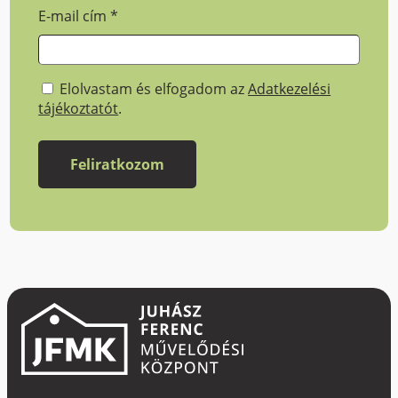
E-mail cím
*
Elolvastam és elfogadom az
Adatkezelési
tájékoztatót
.