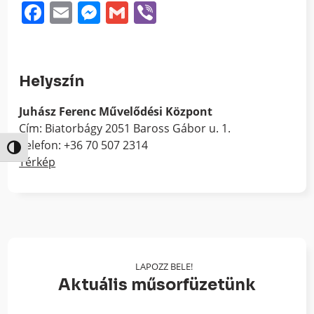
Facebook
Email
Messenger
Gmail
Viber
Helyszín
Juhász Ferenc Művelődési Központ
Cím: Biatorbágy 2051 Baross Gábor u. 1.
Telefon: +36 70 507 2314
Nagy kontraszt váltása
Térkép
LAPOZZ BELE!
Aktuális műsorfüzetünk