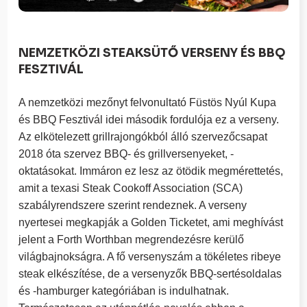
NEMZETKÖZI STEAKSÜTŐ VERSENY ÉS BBQ
FESZTIVÁL
A nemzetközi mezőnyt felvonultató Füstös Nyúl Kupa
és BBQ Fesztivál idei második fordulója ez a verseny.
Az elkötelezett grillrajongókból álló szervezőcsapat
2018 óta szervez BBQ- és grillversenyeket, -
oktatásokat. Immáron ez lesz az ötödik megmérettetés,
amit a texasi Steak Cookoff Association (SCA)
szabályrendszere szerint rendeznek. A verseny
nyertesei megkapják a Golden Ticketet, ami meghívást
jelent a Forth Worthban megrendezésre kerülő
világbajnokságra. A fő versenyszám a tökéletes ribeye
steak elkészítése, de a versenyzők BBQ-sertésoldalas
és -hamburger kategóriában is indulhatnak.