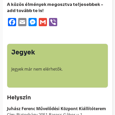
A közös élmények megosztva teljesebbek -
add tovább te is!
Facebook
Email
Messenger
Gmail
Viber
Jegyek
Jegyek már nem elérhetők.
Helyszín
Juhász Ferenc Művelődési Központ Kiállítóterem
Cím: Biatorbágy 2051 Baross Gábor u.1.