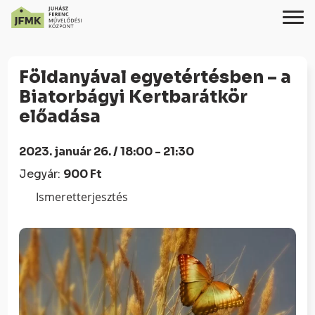
Skip
Ugrás
to
a
Földanyával egyetértésben – a
Content
navigációhoz
Biatorbágyi Kertbarátkör
előadása
2023. január 26. / 18:00 - 21:30
Jegyár:
900 Ft
Ismeretterjesztés