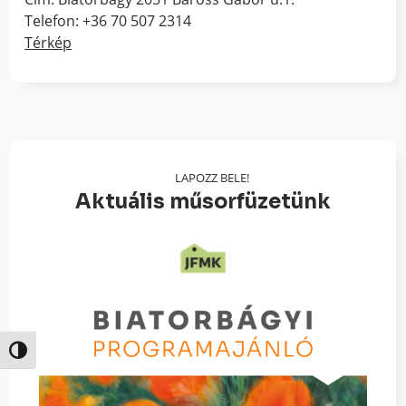
Telefon: +36 70 507 2314
Térkép
LAPOZZ BELE!
Aktuális műsorfüzetünk
Nagy kontraszt váltása