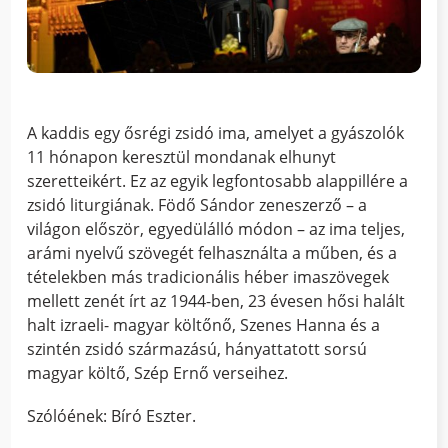
A kaddis egy ősrégi zsidó ima, amelyet a gyászolók
11 hónapon keresztül mondanak elhunyt
szeretteikért. Ez az egyik legfontosabb alappillére a
zsidó liturgiának. Födő Sándor zeneszerző – a
világon először, egyedülálló módon – az ima teljes,
arámi nyelvű szövegét felhasználta a műben, és a
tételekben más tradicionális héber imaszövegek
mellett zenét írt az 1944-ben, 23 évesen hősi halált
halt izraeli- magyar költőnő, Szenes Hanna és a
szintén zsidó származású, hányattatott sorsú
magyar költő, Szép Ernő verseihez.
Szólóének: Bíró Eszter.