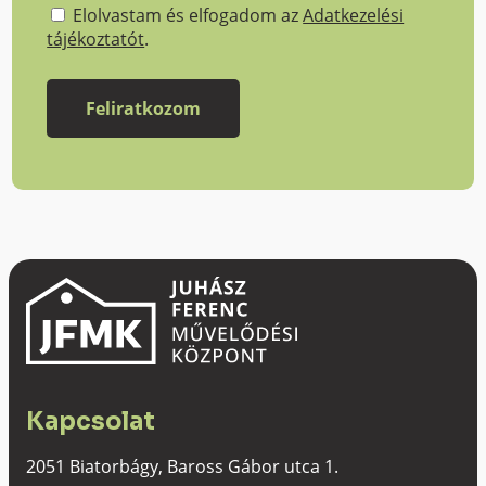
Elolvastam és elfogadom az
Adatkezelési
tájékoztatót
.
Kapcsolat
2051 Biatorbágy, Baross Gábor utca 1.