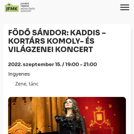
Skip
Ugrás
to
a
FÖDŐ SÁNDOR: KADDIS –
Content
navigációhoz
KORTÁRS KOMOLY- ÉS
VILÁGZENEI KONCERT
2022. szeptember 15. / 19:00 - 21:00
Ingyenes
Zene, tánc