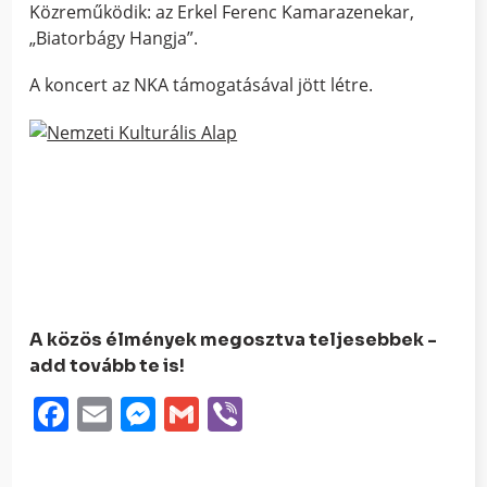
Közreműködik: az Erkel Ferenc Kamarazenekar,
„Biatorbágy Hangja”.
A koncert az NKA támogatásával jött létre.
A közös élmények megosztva teljesebbek -
add tovább te is!
Facebook
Email
Messenger
Gmail
Viber