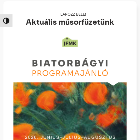
LAPOZZ BELE!
Aktuális műsorfüzetünk
Nagy kontraszt váltása