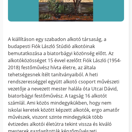
A kiállításon egy szabadon alkotó társaság, a
budapesti Fiók László Stúdió alkotóinak
bemutatkozása a biatorbágyi közönség előtt. Az
alkotóközösséget 15 évvel ezelőtt Fiók László (1954-
2018) festőművész hívta életre, az általa
tehetségesnek ítélt tanítványaiból. A heti
rendszerességgel együtt alkotó csoport művészeti
vezetője a nevezett mester halála óta Utcai Dávid,
biatorbágyi festőművész. A tagság 16 alkotót
számlál. Ami közös mindegyikükben, hogy nem
iskolai keretek között képzett alkotók, ergo amatőr
művészek, viszont szinte mindegyikük több
évtizedes alkotói életútra tekint vissza és kiváló
mesterek gazdagították képzőművészeti