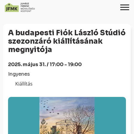
Skip
Ugrás
to
a
A budapesti Fiók László Stúdió
Content
navigációhoz
szezonzáró kiállításának
megnyitója
2025. május 31. / 17:00 - 19:00
Ingyenes
Kiállítás