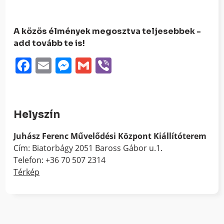
A közös élmények megosztva teljesebbek -
add tovább te is!
Facebook
Email
Messenger
Gmail
Viber
Helyszín
Juhász Ferenc Művelődési Központ Kiállítóterem
Cím: Biatorbágy 2051 Baross Gábor u.1.
Telefon: +36 70 507 2314
Térkép