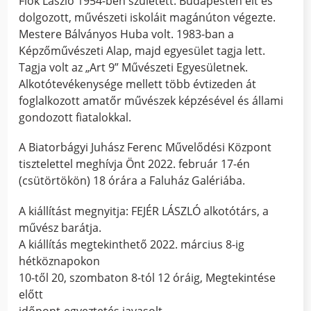
Fiók László 1954-ben született. Budapesten élt és
dolgozott, művészeti iskoláit magánúton végezte.
Mestere Bálványos Huba volt. 1983-ban a
Képzőművészeti Alap, majd egyesület tagja lett.
Tagja volt az „Art 9” Művészeti Egyesületnek.
Alkotótevékenysége mellett több évtizeden át
foglalkozott amatőr művészek képzésével és állami
gondozott fiatalokkal.
A Biatorbágyi Juhász Ferenc Művelődési Központ
tisztelettel meghívja Önt 2022. február 17-én
(csütörtökön) 18 órára a Faluház Galériába.
A kiállítást megnyitja: FEJÉR LÁSZLÓ alkotótárs, a
művész barátja.
A kiállítás megtekinthető 2022. március 8-ig
hétköznapokon
10-től 20, szombaton 8-tól 12 óráig, Megtekintése
előtt
időpont-egyeztetés javasolt.