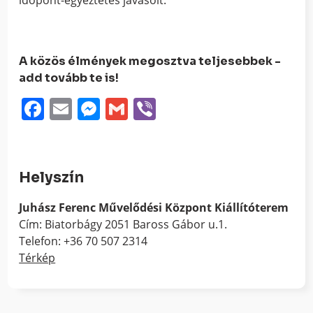
A közös élmények megosztva teljesebbek -
add tovább te is!
Facebook
Email
Messenger
Gmail
Viber
Helyszín
Juhász Ferenc Művelődési Központ Kiállítóterem
Cím: Biatorbágy 2051 Baross Gábor u.1.
Telefon: +36 70 507 2314
Térkép