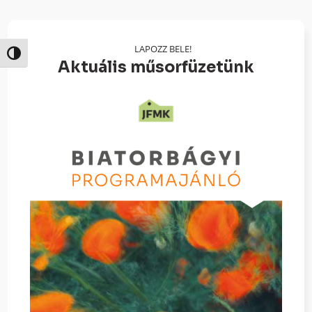
LAPOZZ BELE!
Nagy kontraszt váltása
Aktuális műsorfüzetünk