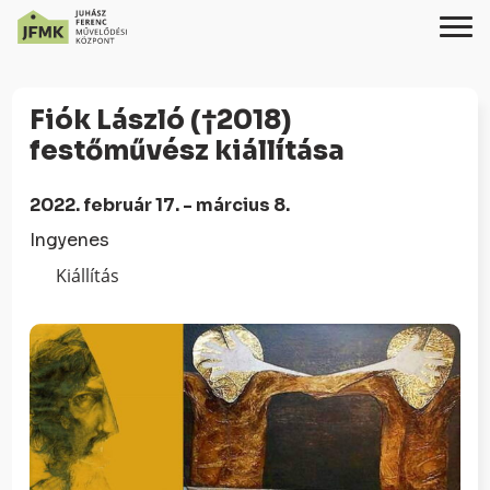
Skip
Ugrás
to
a
Fiók László (†2018)
Content
navigációhoz
festőművész kiállítása
2022. február 17. - március 8.
Ingyenes
Kiállítás