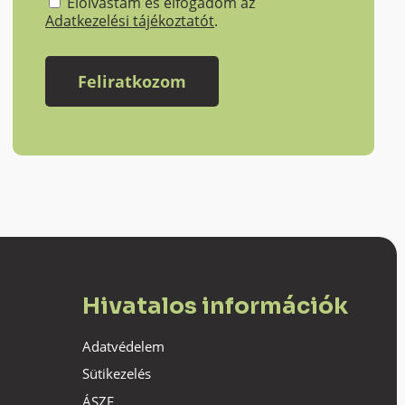
Elolvastam és elfogadom az
Adatkezelési tájékoztatót
.
Hivatalos információk
Adatvédelem
Sütikezelés
ÁSZF