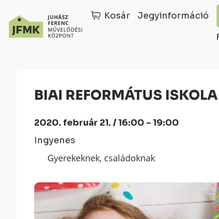
Kosár
Jegyinformáció
Skip
Ugrás
to
a
Content
navigációhoz
BIAI REFORMÁTUS ISKOL
2020. február 21. / 16:00 - 19:00
Ingyenes
Gyerekeknek, családoknak