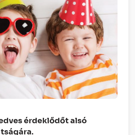
edves érdeklődőt alsó
tságára.