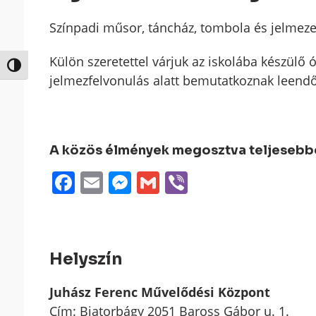
Színpadi műsor, táncház, tombola és jelmeze
Külön szeretettel várjuk az iskolába készülő 
Nagy kontraszt váltása
jelmezfelvonulás alatt bemutatkoznak leendő 
A közös élmények megosztva teljesebbek
Facebook
Email
Messenger
Gmail
Viber
Helyszín
Juhász Ferenc Művelődési Központ
Cím: Biatorbágy 2051 Baross Gábor u. 1.