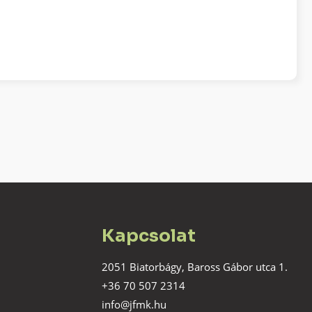
Kapcsolat
2051 Biatorbágy, Baross Gábor utca 1.
+36 70 507 2314
info@jfmk.hu