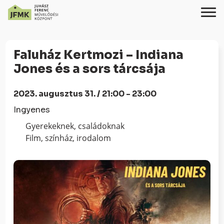
Skip
Ugrás
to
a
Faluház Kertmozi – Indiana
Content
navigációhoz
Jones és a sors tárcsája
2023. augusztus 31. / 21:00 - 23:00
Ingyenes
Gyerekeknek, családoknak
Film, színház, irodalom