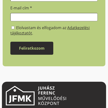
E-mail cím
*
Elolvastam és elfogadom az
Adatkezelési
tájékoztatót
.