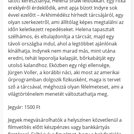
látott keresztlánya, Helena Shaw felbukkan. Egy ritka
ereklyéről érdeklődik, amit apja bízott Indyre sok
évvel ezelőtt – Arkhimédész hírhedt tárcsájáról, egy
olyan szerkezetről, ami állítólag képes megtalálni az
időn keletkezett repedéseket. Helena tapasztalt
szélhámos, és eltulajdonítja a tárcsát, majd egy
távoli országba indul, ahol a legtöbbet ajánlónak
kínálhatja. Indynek nem marad más, mint utána
eredni, tehát leporolja kalapját, bőrkabátját egy
utolsó kalandhoz. Eközben egy régi ellensége,
Jürgen Voller, a korábbi náci, aki most az amerikai
űrprogramban dolgozik fizikusként, maga is tervet
sző a tárcsával, méghozzá olyan félelmeteset, ami a
világtörténelem menetét változtathatja meg.
Jegyár: 1500 Ft
Jegyek megvásárolhatók a helyszínen közvetlenül a
filmvetítés előtt készpénzes vagy bankkártyás