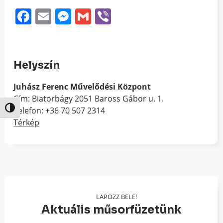
Facebook
Email
Messenger
Gmail
Viber
Helyszín
Juhász Ferenc Művelődési Központ
Cím: Biatorbágy 2051 Baross Gábor u. 1.
Nagy kontraszt váltása
Telefon: +36 70 507 2314
Térkép
LAPOZZ BELE!
Aktuális műsorfüzetünk