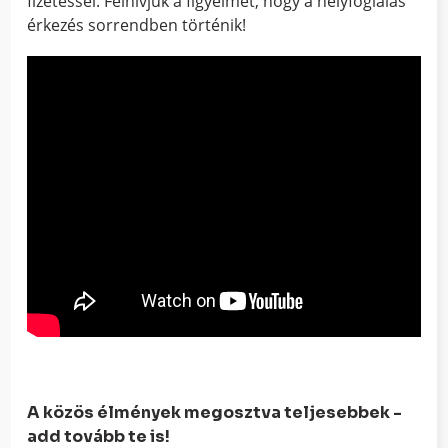
fizetéssel. Felhívjuk a figyelmet, hogy a helyfoglalás
érkezés sorrendben történik!
A közös élmények megosztva teljesebbek -
add tovább te is!