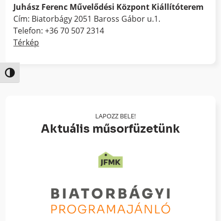
Juhász Ferenc Művelődési Központ Kiállítóterem
Cím: Biatorbágy 2051 Baross Gábor u.1.
Telefon: +36 70 507 2314
Térkép
Nagy kontraszt váltása
LAPOZZ BELE!
Aktuális műsorfüzetünk