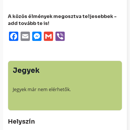
A közös élmények megosztva teljesebbek -
add tovább te is!
Facebook
Email
Messenger
Gmail
Viber
Jegyek
Jegyek már nem elérhetők.
Helyszín