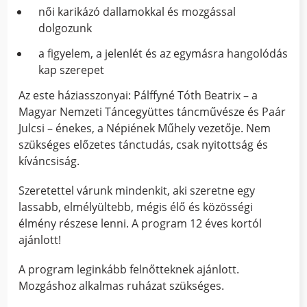
női karikázó dallamokkal és mozgással
dolgozunk
a figyelem, a jelenlét és az egymásra hangolódás
kap szerepet
Az este háziasszonyai: Pálffyné Tóth Beatrix – a
Magyar Nemzeti Táncegyüttes táncművésze és Paár
Julcsi – énekes, a Népiének Műhely vezetője. Nem
szükséges előzetes tánctudás, csak nyitottság és
kíváncsiság.
Szeretettel várunk mindenkit, aki szeretne egy
lassabb, elmélyültebb, mégis élő és közösségi
élmény részese lenni. A program 12 éves kortól
ajánlott!
A program leginkább felnőtteknek ajánlott.
Mozgáshoz alkalmas ruházat szükséges.