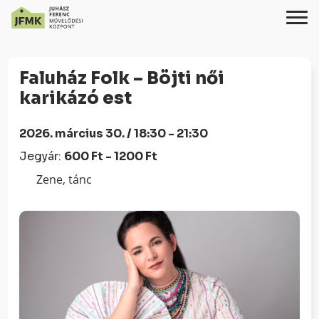
Skip
Ugrás
to
a
Faluház Folk – Böjti női
Content
navigációhoz
karikázó est
2026. március 30. / 18:30 - 21:30
Jegyár:
600 Ft - 1200 Ft
Zene, tánc