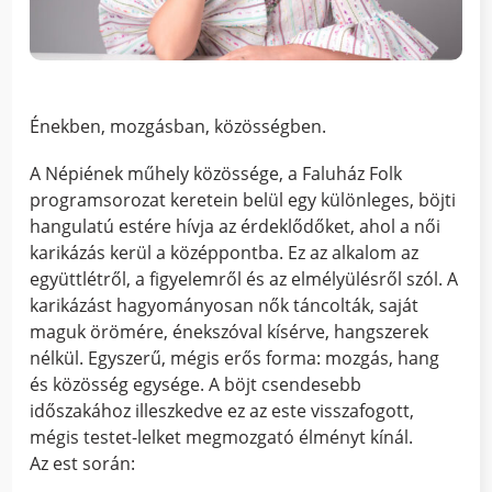
Énekben, mozgásban, közösségben.
A Népiének műhely közössége, a Faluház Folk
programsorozat keretein belül egy különleges, böjti
hangulatú estére hívja az érdeklődőket, ahol a női
karikázás kerül a középpontba. Ez az alkalom az
együttlétről, a figyelemről és az elmélyülésről szól. A
karikázást hagyományosan nők táncolták, saját
maguk örömére, énekszóval kísérve, hangszerek
nélkül. Egyszerű, mégis erős forma: mozgás, hang
és közösség egysége. A böjt csendesebb
időszakához illeszkedve ez az este visszafogott,
mégis testet-lelket megmozgató élményt kínál.
Az est során: