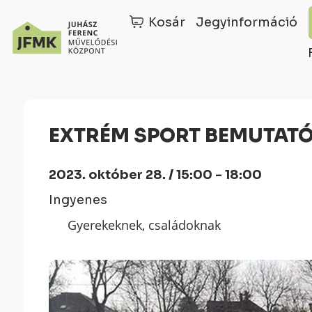
Kosár
Jegyinformáció
Skip
Ugrás
to
a
Content
navigációhoz
EXTRÉM SPORT BEMUTAT
2023. október 28. / 15:00 - 18:00
Ingyenes
Gyerekeknek, családoknak