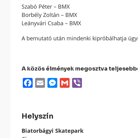
Szabó Péter – BMX
Borbély Zoltán – BMX
Leányvári Csaba – BMX
A bemutató után mindenki kipróbálhatja ügyes
A közös élmények megosztva teljesebbek
Facebook
Email
Messenger
Gmail
Viber
Helyszín
Biatorbágyi Skatepark