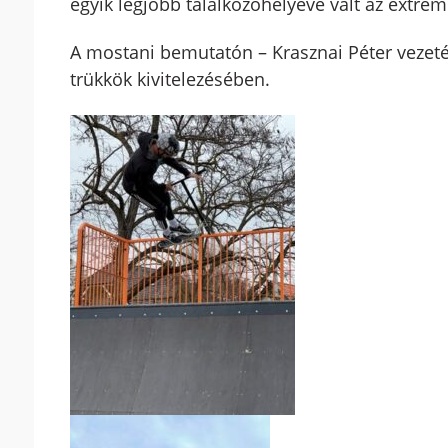
egyik legjobb találkozóhelyévé vált az extré
A mostani bemutatón – Krasznai Péter vezeté
trükkök kivitelezésében.