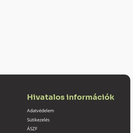
Hivatalos információk
Adatvédelem
Sütikezelés
ÁSZF