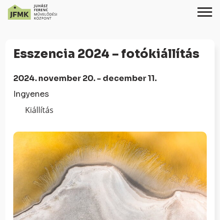
Skip
Ugrás
to
a
Esszencia 2024 – fotókiállítás
Content
navigációhoz
2024. november 20. - december 11.
Ingyenes
Kiállítás