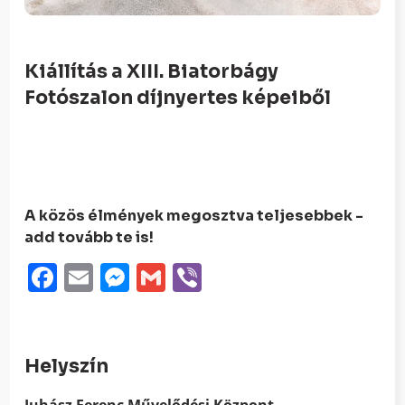
Kiállítás a XIII. Biatorbágy
Fotószalon díjnyertes képeiből
A közös élmények megosztva teljesebbek -
add tovább te is!
Facebook
Email
Messenger
Gmail
Viber
Helyszín
Juhász Ferenc Művelődési Központ