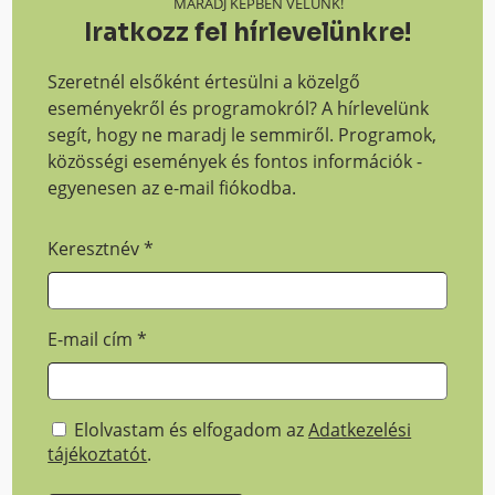
MARADJ KÉPBEN VELÜNK!
Iratkozz fel hírlevelünkre!
Szeretnél elsőként értesülni a közelgő
eseményekről és programokról? A hírlevelünk
segít, hogy ne maradj le semmiről. Programok,
közösségi események és fontos információk -
egyenesen az e-mail fiókodba.
Keresztnév
*
E-mail cím
*
Elolvastam és elfogadom az
Adatkezelési
tájékoztatót
.