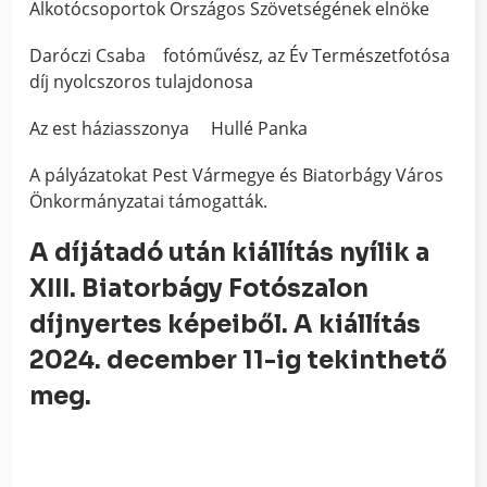
Alkotócsoportok Országos Szövetségének elnöke
Daróczi Csaba fotóművész, az Év Természetfotósa
díj nyolcszoros tulajdonosa
Az est háziasszonya Hullé Panka
A pályázatokat Pest Vármegye és Biatorbágy Város
Önkormányzatai támogatták.
A díjátadó után kiállítás nyílik a
XIII. Biatorbágy Fotószalon
díjnyertes képeiből. A kiállítás
2024. december 11-ig tekinthető
meg.