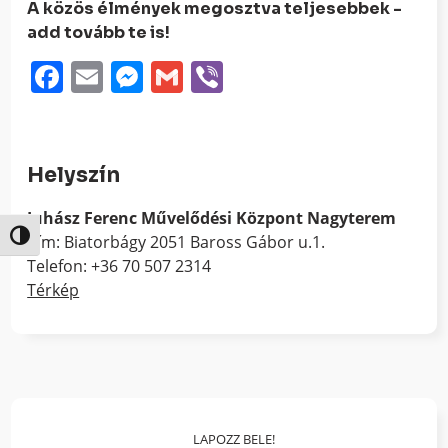
A közös élmények megosztva teljesebbek -
add tovább te is!
Facebook
Email
Messenger
Gmail
Viber
Helyszín
Juhász Ferenc Művelődési Központ Nagyterem
Nagy kontraszt váltása
Cím: Biatorbágy 2051 Baross Gábor u.1.
Telefon: +36 70 507 2314
Térkép
LAPOZZ BELE!