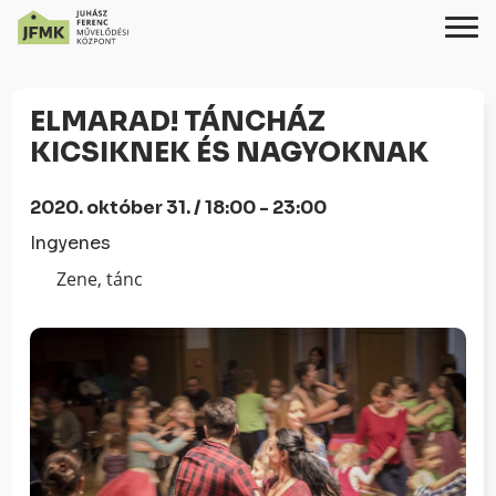
Skip
Ugrás
to
a
ELMARAD! TÁNCHÁZ
Content
navigációhoz
KICSIKNEK ÉS NAGYOKNAK
2020. október 31. / 18:00 - 23:00
Ingyenes
Zene, tánc