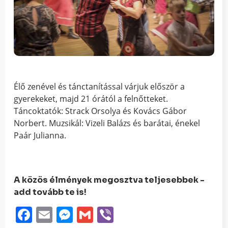
Élő zenével és tánctanítással várjuk először a
gyerekeket, majd 21 órától a felnőtteket.
Táncoktatók: Strack Orsolya és Kovács Gábor
Norbert. Muzsikál: Vizeli Balázs és barátai, énekel
Paár Julianna.
A közös élmények megosztva teljesebbek -
add tovább te is!
Facebook
Email
Messenger
Gmail
Viber