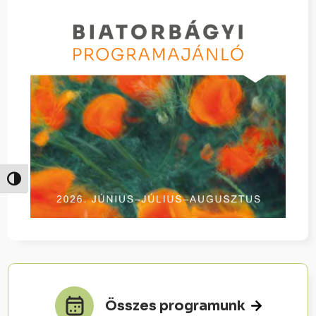
Nagy kontraszt váltása
Összes programunk