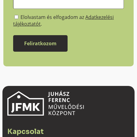
Elolvastam és elfogadom az
Adatkezelési
tájékoztatót
.
Kapcsolat