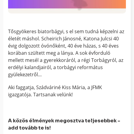
Tősgyökeres biatorbágyi, s el sem tudná képzelni az
életét máshol. Scheirich Jánosné, Katona Julcsi 40
évig dolgozott óvónőként, 40 éve házas, s 40 éves
korában szültett meg a lánya. A sok évforduló
mellett mesél a gyerekkoráról, a régi Torbágyról, az
erdélyi kalandjairól, a torbágyi református
gyülekezetről…
Aki faggatja, Szádváriné Kiss Mária, a JFMK
igazgatója. Tartsanak velünk!
A közös élmények megosztva teljesebbek -
add tovább te is!