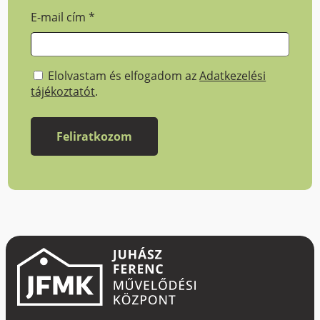
E-mail cím
*
Elolvastam és elfogadom az
Adatkezelési
tájékoztatót
.