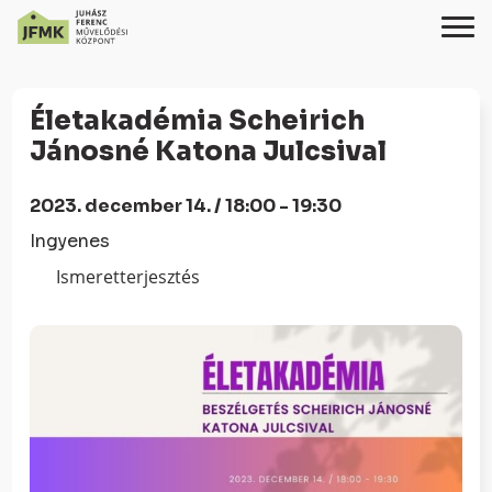
Skip
Ugrás
to
a
Életakadémia Scheirich
Content
navigációhoz
Jánosné Katona Julcsival
2023. december 14. / 18:00 - 19:30
Ingyenes
Ismeretterjesztés