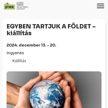
Skip
Ugrás
to
a
EGYBEN TARTJUK A FÖLDET –
Content
navigációhoz
kiállítás
2024. december 13. - 20.
Ingyenes
Kiállítás