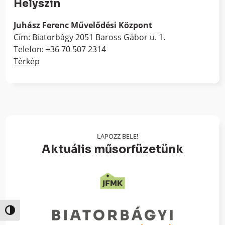
Helyszín
Juhász Ferenc Művelődési Központ
Cím: Biatorbágy 2051 Baross Gábor u. 1.
Telefon: +36 70 507 2314
Térkép
LAPOZZ BELE!
Aktuális műsorfüzetünk
Nagy kontraszt váltása