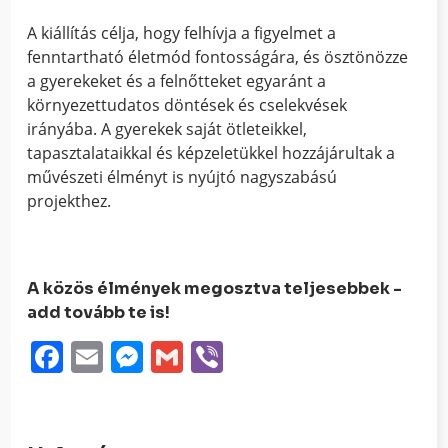
A kiállítás célja, hogy felhívja a figyelmet a
fenntartható életmód fontosságára, és ösztönözze
a gyerekeket és a felnőtteket egyaránt a
környezettudatos döntések és cselekvések
irányába. A gyerekek saját ötleteikkel,
tapasztalataikkal és képzeletükkel hozzájárultak a
művészeti élményt is nyújtó nagyszabású
projekthez.
A közös élmények megosztva teljesebbek -
add tovább te is!
Facebook
Email
Messenger
Gmail
Viber