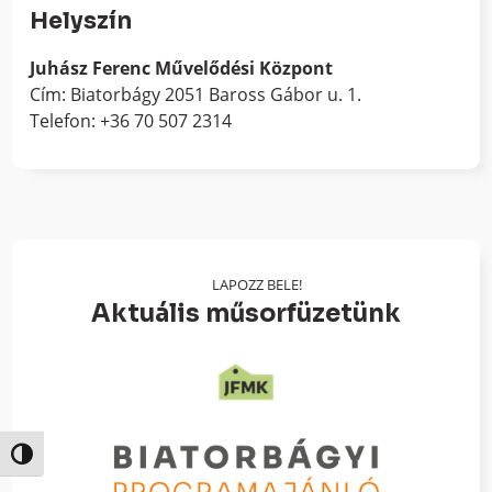
Helyszín
Juhász Ferenc Művelődési Központ
Cím: Biatorbágy 2051 Baross Gábor u. 1.
Telefon: +36 70 507 2314
LAPOZZ BELE!
Aktuális műsorfüzetünk
Nagy kontraszt váltása