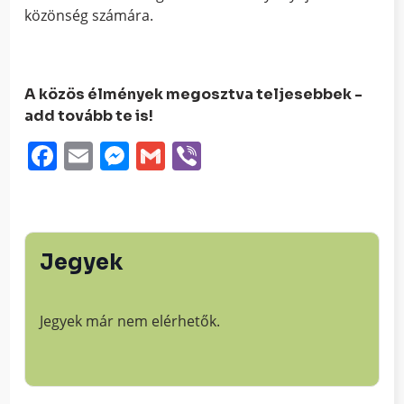
közönség számára.
A közös élmények megosztva teljesebbek -
add tovább te is!
Facebook
Email
Messenger
Gmail
Viber
Jegyek
Jegyek már nem elérhetők.