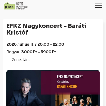
Skip
Ugrás
to
a
EFKZ Nagykoncert – Baráti
Content
navigációhoz
Kristóf
2026. július 11. / 20:00 - 22:00
Jegyár:
3000 Ft - 5900 Ft
Zene, tánc