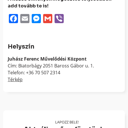
add tovább te is!
Facebook
Email
Messenger
Gmail
Viber
Helyszín
Juhász Ferenc Művelődési Központ
Cím: Biatorbágy 2051 Baross Gábor u. 1.
Telefon: +36 70 507 2314
Térkép
LAPOZZ BELE!