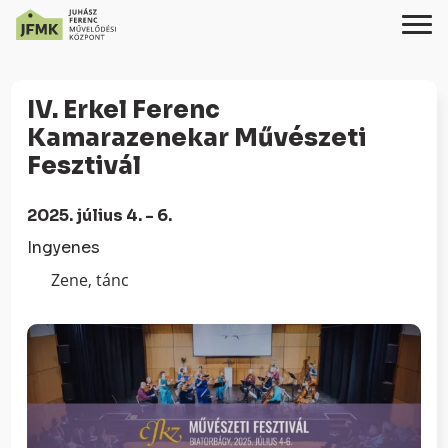
Skip
Ugrás
to
a
IV. Erkel Ferenc
Content
navigációhoz
Kamarazenekar Művészeti
Fesztivál
2025. július 4. - 6.
Ingyenes
Zene, tánc