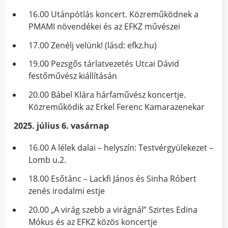
16.00 Utánpótlás koncert. Közreműködnek a
PMAMI növendékei és az EFKZ művészei
17.00 Zenélj velünk! (lásd: efkz.hu)
19.00 Pezsgős tárlatvezetés Utcai Dávid
festőművész kiállításán
20.00 Bábel Klára hárfaművész koncertje.
Közreműködik az Erkel Ferenc Kamarazenekar
2025. július 6. vasárnap
16.00 A lélek dalai – helyszín: Testvérgyülekezet –
Lomb u.2.
18.00 Esőtánc – Lackfi János és Sinha Róbert
zenés irodalmi estje
20.00 „A virág szebb a virágnál” Szirtes Edina
Mókus és az EFKZ közös koncertje