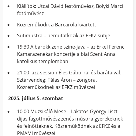
Kiállítók: Utcai Dávid festőművész, Bolyki Marci
fotóművész
Közreműködik a Barcarola kvartett
Sütimustra – bemutatkozik az EFKZ sütije
19.30 A barokk zene színe-java – az Erkel Ferenc
Kamarazenekar koncertje a biai Szent Anna
katolikus templomban
21.00 Jazz-session Éles Gáborral és barátaival.
Sztárvendég: Tálas Áron – zongora.
Közreműködnek az EFKZ művészei
2025. július 5. szombat
10.00 Muzsikáló Mese – Lakatos György Liszt-
díjas fagottművész zenés műsora gyerekeknek
és felnőtteknek. Közreműködnek az EFKZ és a
PMAMI művészei