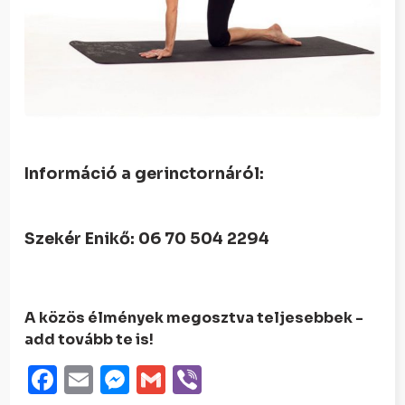
Információ a gerinctornáról:
Szekér Enikő: 06 70 504 2294
A közös élmények megosztva teljesebbek -
add tovább te is!
Facebook
Email
Messenger
Gmail
Viber