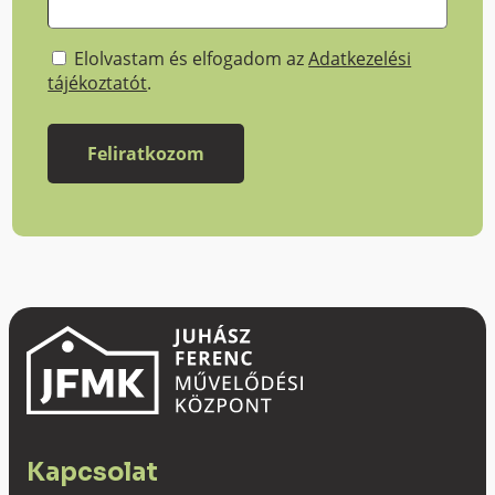
Elolvastam és elfogadom az
Adatkezelési
tájékoztatót
.
Kapcsolat