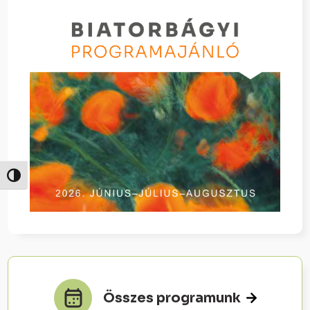
Nagy kontraszt váltása
Összes programunk