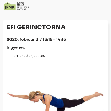
Skip
Ugrás
to
a
EFI GERINCTORNA
Content
navigációhoz
2020. február 3. / 13:15 - 14:15
Ingyenes
Ismeretterjesztés