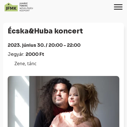
Skip
Ugrás
to
a
Écska&Huba koncert
Content
navigációhoz
2023. június 30. / 20:00 - 22:00
Jegyár:
2000 Ft
Zene, tánc