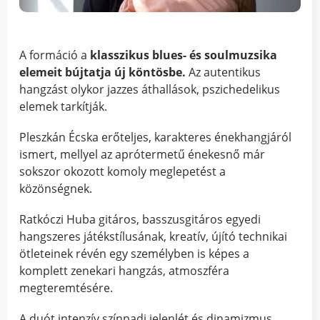
A formáció a
klasszikus blues- és soulmuzsika
elemeit bújtatja új köntösbe.
Az autentikus
hangzást olykor jazzes áthallások, pszichedelikus
elemek tarkítják.
Pleszkán Écska erőteljes, karakteres énekhangjáról
ismert, mellyel az aprótermetű énekesnő már
sokszor okozott komoly meglepetést a
közönségnek.
Ratkóczi Huba gitáros, basszusgitáros egyedi
hangszeres játékstílusának, kreatív, újító technikai
ötleteinek révén egy személyben is képes a
komplett zenekari hangzás, atmoszféra
megteremtésére.
A duót intenzív színpadi jelenlét és dinamizmus