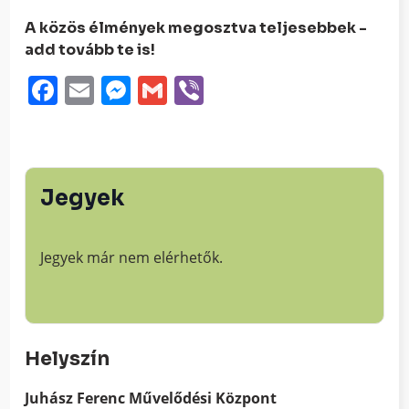
A közös élmények megosztva teljesebbek -
add tovább te is!
Facebook
Email
Messenger
Gmail
Viber
Jegyek
Jegyek már nem elérhetők.
Helyszín
Juhász Ferenc Művelődési Központ