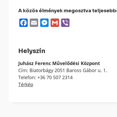
A közös élmények megosztva teljesebbek
Facebook
Email
Messenger
Gmail
Viber
Helyszín
Juhász Ferenc Művelődési Központ
Cím: Biatorbágy 2051 Baross Gábor u. 1.
Telefon: +36 70 507 2314
Térkép