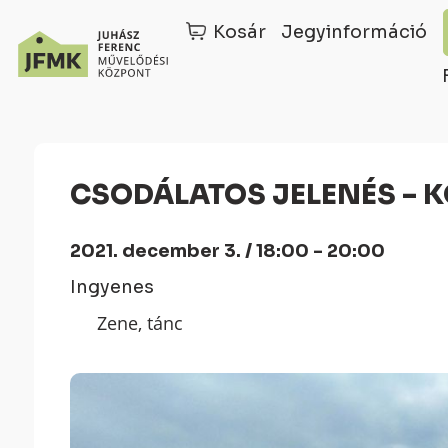
Kosár
Jegyinformáció
Skip
Ugrás
to
a
Content
navigációhoz
CSODÁLATOS JELENÉS – 
2021. december 3. / 18:00 - 20:00
Ingyenes
Zene, tánc