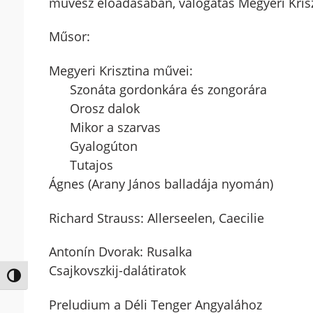
művész előadásában, válogatás Megyeri Krisz
Műsor:
Megyeri Krisztina művei:
Szonáta gordonkára és zongorára
Orosz dalok
Mikor a szarvas
Gyalogúton
Tutajos
Ágnes (Arany János balladája nyomán)
Richard Strauss: Allerseelen, Caecilie
Antonín Dvorak: Rusalka
Csajkovszkij-dalátiratok
Nagy kontraszt váltása
Preludium a Déli Tenger Angyalához