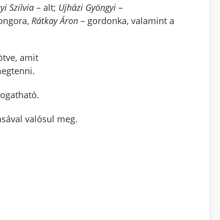
yi Szilvia
– alt;
Ujházi Gyöngyi
–
ongora,
Rátkay Áron
– gordonka, valamint a
ötve, amit
egtenni.
togatható.
ásával valósul meg.