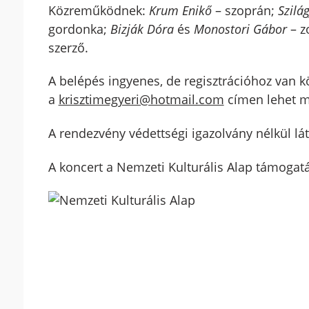
Közreműködnek:
Krum Enikő
– szoprán;
Szilág
gordonka;
Bizják Dóra
és
Monostori Gábor
– z
szerző.
A belépés ingyenes, de regisztrációhoz van k
a
krisztimegyeri@hotmail.com
címen lehet m
A rendezvény védettségi igazolvány nélkül lá
A koncert a Nemzeti Kulturális Alap támogat