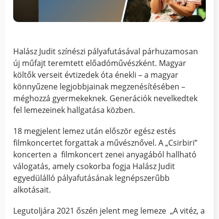
Halász Judit színészi pályafutásával párhuzamosan
új műfajt teremtett előadóművészként. Magyar
költők verseit évtizedek óta énekli – a magyar
könnyűzene legjobbjainak megzenésítésében –
méghozzá gyermekeknek. Generációk nevelkedtek
fel lemezeinek hallgatása közben.
18 megjelent lemez után először egész estés
filmkoncertet forgattak a művésznővel. A „Csirbiri”
koncerten a filmkoncert zenei anyagából hallható
válogatás, amely csokorba fogja Halász Judit
egyedülálló pályafutásának legnépszerűbb
alkotásait.
Legutoljára 2021 őszén jelent meg lemeze „A vitéz, a