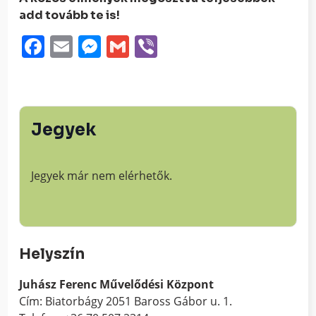
add tovább te is!
Facebook
Email
Messenger
Gmail
Viber
Jegyek
Jegyek már nem elérhetők.
Helyszín
Juhász Ferenc Művelődési Központ
Cím: Biatorbágy 2051 Baross Gábor u. 1.