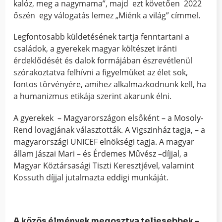
kalóz, meg a nagymama”, majd ezt követően 2022
őszén egy válogatás lemez „Miénk a világ” címmel.
Legfontosabb küldetésének tartja fenntartani a
családok, a gyerekek magyar költészet iránti
érdeklődését és dalok formájában észrevétlenül
szórakoztatva felhívni a figyelmüket az élet sok,
fontos törvényére, amihez alkalmazkodnunk kell, ha
a humanizmus etikája szerint akarunk élni.
A gyerekek – Magyarországon elsőként – a Mosoly-
Rend lovagjának választották. A Vigszinház tagja, – a
magyarországi UNICEF elnökségi tagja. A magyar
állam Jászai Mari – és Érdemes Művész –díjjal, a
Magyar Köztársasági Tiszti Keresztjével, valamint
Kossuth díjjal jutalmazta eddigi munkáját.
A közös élmények megosztva teljesebbek -