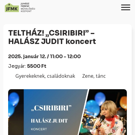
Skip
Ugrás
to
a
TELTHÁZ! „CSIRIBIRI” –
Content
navigációhoz
HALÁSZ JUDIT koncert
2025. január 12. / 11:00 - 12:00
Jegyár:
5500 Ft
Gyerekeknek, családoknak
Zene, tánc