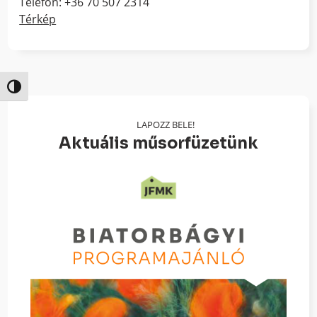
Telefon: +36 70 507 2314
Térkép
Nagy kontraszt váltása
LAPOZZ BELE!
Aktuális műsorfüzetünk