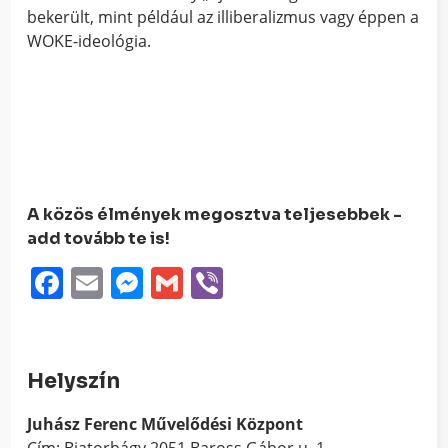
bekerült, mint például az illiberalizmus vagy éppen a
WOKE-ideológia.
A közös élmények megosztva teljesebbek -
add tovább te is!
Facebook
Email
Messenger
Gmail
Viber
Helyszín
Juhász Ferenc Művelődési Központ