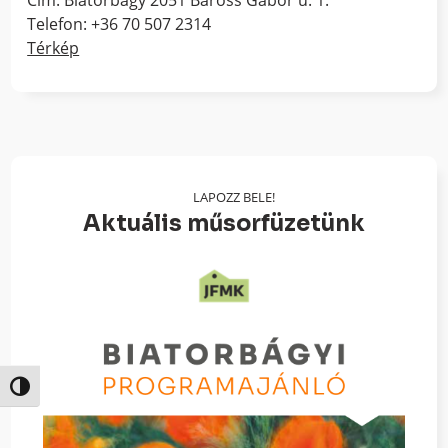
Cím: Biatorbágy 2051 Baross Gábor u. 1.
Telefon: +36 70 507 2314
Térkép
LAPOZZ BELE!
Aktuális műsorfüzetünk
Nagy kontraszt váltása