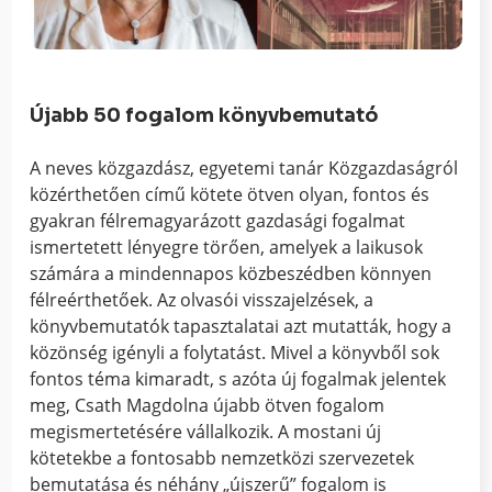
Újabb 50 fogalom könyvbemutató
A neves közgazdász, egyetemi tanár Közgazdaságról
közérthetően című kötete ötven olyan, fontos és
gyakran félremagyarázott gazdasági fogalmat
ismertetett lényegre törően, amelyek a laikusok
számára a mindennapos közbeszédben könnyen
félreérthetőek. Az olvasói visszajelzések, a
könyvbemutatók tapasztalatai azt mutatták, hogy a
közönség igényli a folytatást. Mivel a könyvből sok
fontos téma kimaradt, s azóta új fogalmak jelentek
meg, Csath Magdolna újabb ötven fogalom
megismertetésére vállalkozik. A mostani új
kötetekbe a fontosabb nemzetközi szervezetek
bemutatása és néhány „újszerű” fogalom is