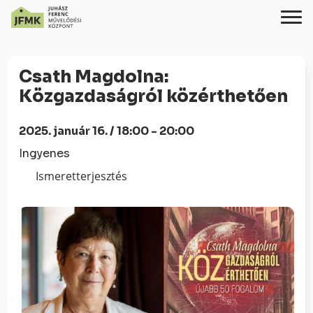
Skip
Ugrás
to
a
Csath Magdolna:
Content
navigációhoz
Közgazdaságról közérthetően
2025. január 16. / 18:00 - 20:00
Ingyenes
Ismeretterjesztés