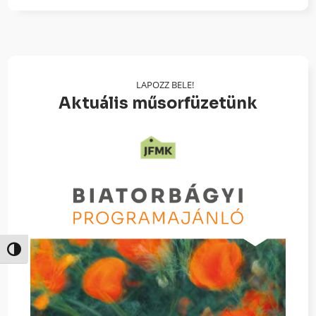
LAPOZZ BELE!
Aktuális műsorfüzetünk
Nagy kontraszt váltása