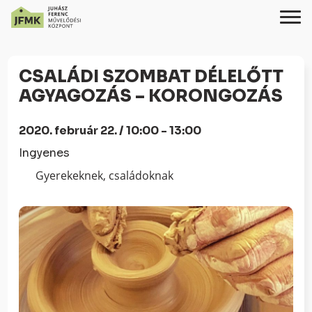
Skip
Ugrás
to
a
CSALÁDI SZOMBAT DÉLELŐTT
Content
navigációhoz
AGYAGOZÁS – KORONGOZÁS
2020. február 22. / 10:00 - 13:00
Ingyenes
Gyerekeknek, családoknak