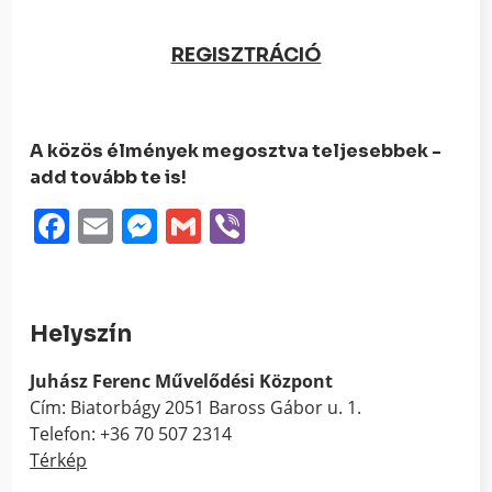
REGISZTRÁCIÓ
A közös élmények megosztva teljesebbek -
add tovább te is!
Facebook
Email
Messenger
Gmail
Viber
Helyszín
Juhász Ferenc Művelődési Központ
Cím: Biatorbágy 2051 Baross Gábor u. 1.
Telefon: +36 70 507 2314
Térkép