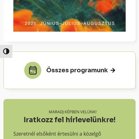
Nagy kontraszt váltása
Összes programunk
MARADJ KÉPBEN VELÜNK!
Iratkozz fel hírlevelünkre!
Szeretnél elsőként értesülni a közelgő