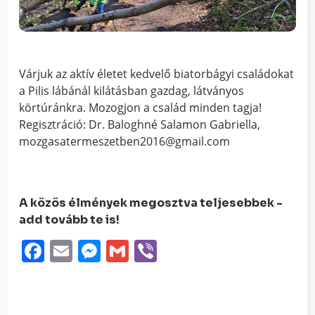
Várjuk az aktív életet kedvelő biatorbágyi családokat
a Pilis lábánál kilátásban gazdag, látványos
körtúránkra. Mozogjon a család minden tagja!
Regisztráció: Dr. Baloghné Salamon Gabriella,
mozgasatermeszetben2016@gmail.com
A közös élmények megosztva teljesebbek -
add tovább te is!
Facebook
Email
Messenger
Gmail
Viber