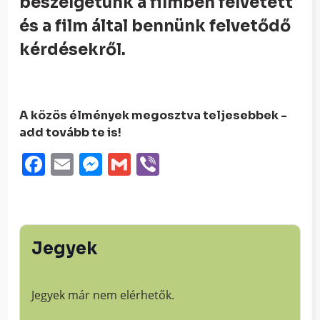
beszélgetünk a filmben felvetett
és a film által bennünk felvetődő
kérdésekről.
A közös élmények megosztva teljesebbek -
add tovább te is!
Facebook
Email
Messenger
Gmail
Viber
Jegyek
Jegyek már nem elérhetők.