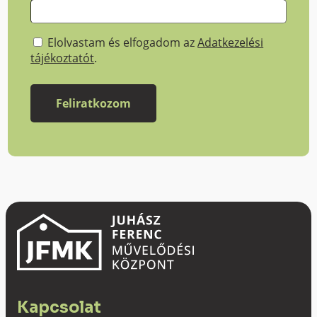
Elolvastam és elfogadom az
Adatkezelési
tájékoztatót
.
Kapcsolat