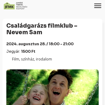
Skip
Ugrás
to
a
Családgarázs filmklub –
Content
navigációhoz
Nevem Sam
2024. augusztus 28. / 18:00 - 21:00
Jegyár:
1500 Ft
Film, színház, irodalom