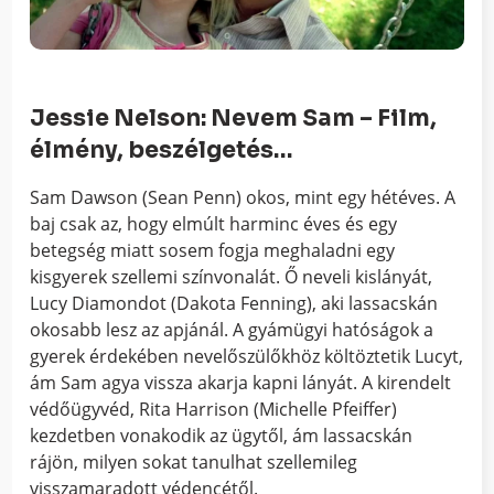
Jessie Nelson: Nevem Sam – Film,
élmény, beszélgetés…
Sam Dawson (Sean Penn) okos, mint egy hétéves. A
baj csak az, hogy elmúlt harminc éves és egy
betegség miatt sosem fogja meghaladni egy
kisgyerek szellemi színvonalát. Ő neveli kislányát,
Lucy Diamondot (Dakota Fenning), aki lassacskán
okosabb lesz az apjánál. A gyámügyi hatóságok a
gyerek érdekében nevelőszülőkhöz költöztetik Lucyt,
ám Sam agya vissza akarja kapni lányát. A kirendelt
védőügyvéd, Rita Harrison (Michelle Pfeiffer)
kezdetben vonakodik az ügytől, ám lassacskán
rájön, milyen sokat tanulhat szellemileg
visszamaradott védencétől.