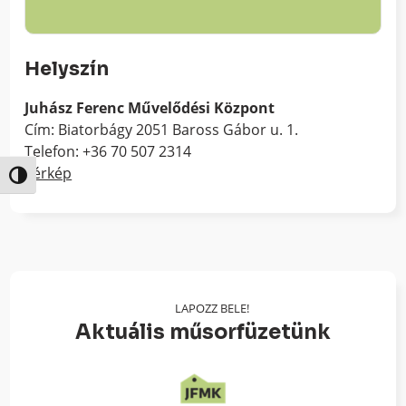
Helyszín
Juhász Ferenc Művelődési Központ
Cím: Biatorbágy 2051 Baross Gábor u. 1.
Telefon: +36 70 507 2314
Térkép
Nagy kontraszt váltása
LAPOZZ BELE!
Aktuális műsorfüzetünk