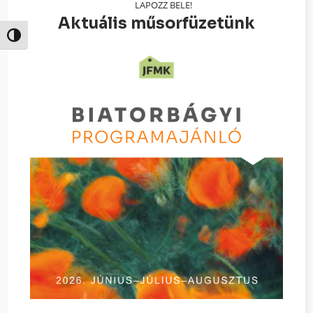
LAPOZZ BELE!
Aktuális műsorfüzetünk
Nagy kontraszt váltása