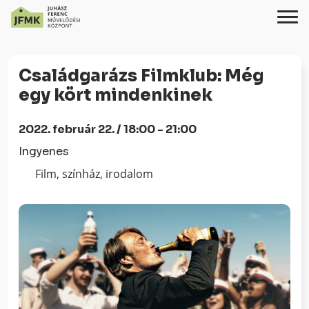
Skip
Ugrás
to
a
Családgarázs Filmklub: Még
Content
navigációhoz
egy kört mindenkinek
2022. február 22. / 18:00 - 21:00
Ingyenes
Film, színház, irodalom