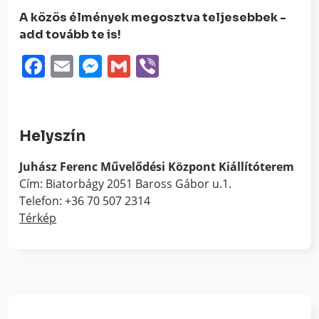
A közös élmények megosztva teljesebbek -
add tovább te is!
Facebook
Email
Messenger
Gmail
Viber
Helyszín
Juhász Ferenc Művelődési Központ Kiállítóterem
Cím: Biatorbágy 2051 Baross Gábor u.1.
Telefon: +36 70 507 2314
Térkép