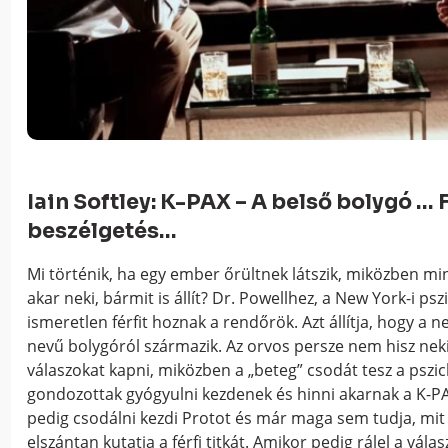
Iain Softley: K-PAX – A belső bolygó … 
beszélgetés…
Mi történik, ha egy ember őrültnek látszik, miközben mi
akar neki, bármit is állít? Dr. Powellhez, a New York-i ps
ismeretlen férfit hoznak a rendőrök. Azt állítja, hogy a n
nevű bolygóról származik. Az orvos persze nem hisz neki,
válaszokat kapni, miközben a „beteg” csodát tesz a pszich
gondozottak gyógyulni kezdenek és hinni akarnak a K-PA
pedig csodálni kezdi Protot és már maga sem tudja, mi
elszántan kutatja a férfi titkát. Amikor pedig rálel a vál