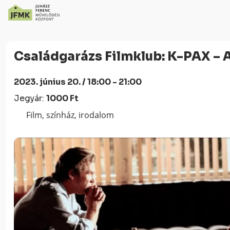
Skip
Ugrás
to
a
Családgarázs Filmklub: K-PAX – 
Content
navigációhoz
2023. június 20. / 18:00 - 21:00
Jegyár:
1000 Ft
Film, színház, irodalom