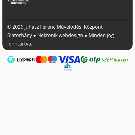
© 2026 Juhász Ferenc Művelődési Központ
Biatorbágy ●
Nektonik webdesign
● Minden jog
fenntartva.