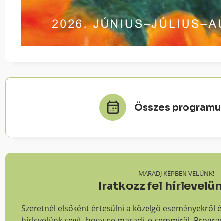
Összes programu
MARADJ KÉPBEN VELÜNK!
Iratkozz fel hírlevelü
Szeretnél elsőként értesülni a közelgő eseményekről
hírlevelünk segít, hogy ne maradj le semmiről. Prog