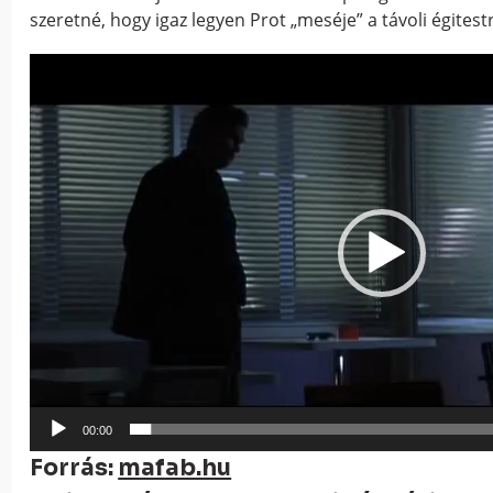
szeretné, hogy igaz legyen Prot „meséje” a távoli égitest
Videólejátszó
00:00
Forrás:
mafab.hu