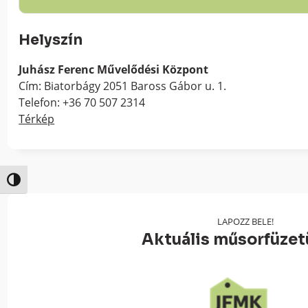
Helyszín
Juhász Ferenc Művelődési Központ
Cím: Biatorbágy 2051 Baross Gábor u. 1.
Telefon: +36 70 507 2314
Térkép
Nagy kontraszt váltása
LAPOZZ BELE!
Aktuális műsorfüze