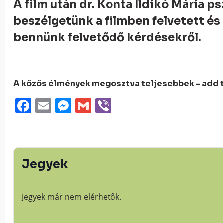
A film után dr. Konta Ildikó Mária p
beszélgetünk a filmben felvetett és a
bennünk felvetődő kérdésekről.
A közös élmények megosztva teljesebbek - add t
Facebook
Email
Messenger
Gmail
Viber
Jegyek
Jegyek már nem elérhetők.