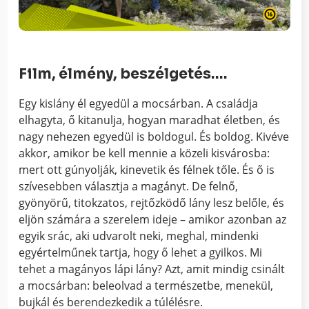
Film, élmény, beszélgetés….
Egy kislány él egyedül a mocsárban. A családja
elhagyta, ő kitanulja, hogyan maradhat életben, és
nagy nehezen egyedül is boldogul. És boldog. Kivéve
akkor, amikor be kell mennie a közeli kisvárosba:
mert ott gúnyolják, kinevetik és félnek tőle. És ő is
szívesebben választja a magányt. De felnő,
gyönyörű, titokzatos, rejtőzködő lány lesz belőle, és
eljön számára a szerelem ideje – amikor azonban az
egyik srác, aki udvarolt neki, meghal, mindenki
egyértelműnek tartja, hogy ő lehet a gyilkos. Mi
tehet a magányos lápi lány? Azt, amit mindig csinált
a mocsárban: beleolvad a természetbe, menekül,
bujkál és berendezkedik a túlélésre.