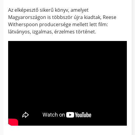
Az elképesztő sikerű könyv, amelyet
Magyarországon is többször újra kiadtak, Reese
Witherspoon producersége mellett lett film:
látványos, izgalmas, érzelmes történet.