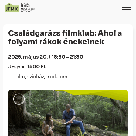
Skip
Ugrás
to
a
Családgarázs filmklub: Ahol a
Content
navigációhoz
folyami rákok énekelnek
2025. május 20. / 18:30 - 21:30
Jegyár:
1500 Ft
Film, színház, irodalom