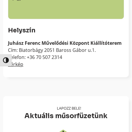
Helyszín
Juhász Ferenc Művelődési Központ Kiállítóterem
Cím: Biatorbágy 2051 Baross Gábor u.1.
Telefon: +36 70 507 2314
Nagy kontraszt váltása
Térkép
LAPOZZ BELE!
Aktuális műsorfüzetünk