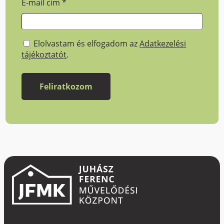
E-mail cím
*
Elolvastam és elfogadom az
Adatkezelési
tájékoztatót
.