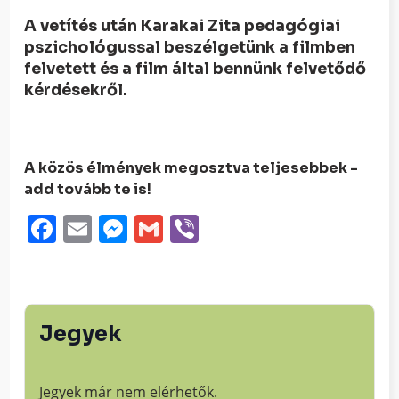
A vetítés után Karakai Zita pedagógiai
pszichológussal beszélgetünk a filmben
felvetett és a film által bennünk felvetődő
kérdésekről.
A közös élmények megosztva teljesebbek -
add tovább te is!
Facebook
Email
Messenger
Gmail
Viber
Jegyek
Jegyek már nem elérhetők.