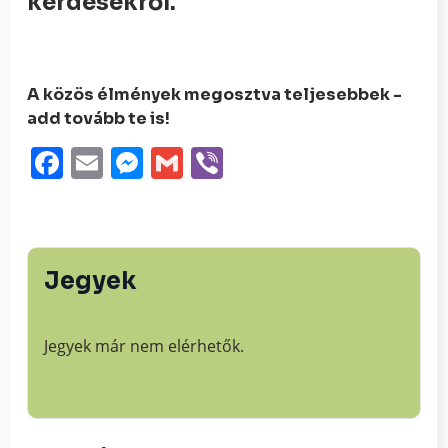
kérdésekről.
A közös élmények megosztva teljesebbek -
add tovább te is!
Facebook
Email
Messenger
Gmail
Viber
Jegyek
Jegyek már nem elérhetők.