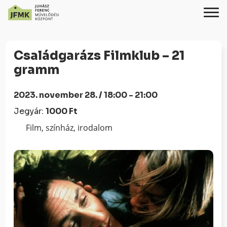
Skip
Ugrás
to
a
Családgarázs Filmklub – 21
Content
navigációhoz
gramm
2023. november 28. / 18:00 - 21:00
Jegyár:
1000 Ft
Film, színház, irodalom