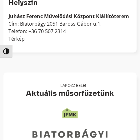
Helyszín
Juhász Ferenc Művelődési Központ Kiállítóterem
Cím: Biatorbágy 2051 Baross Gábor u.1.
Telefon: +36 70 507 2314
Térkép
Nagy kontraszt váltása
LAPOZZ BELE!
Aktuális műsorfüzetünk