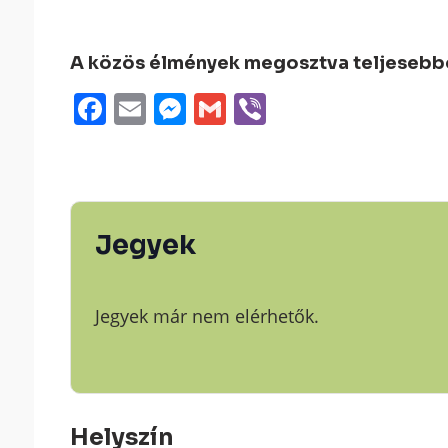
A közös élmények megosztva teljesebbek
Facebook
Email
Messenger
Gmail
Viber
Jegyek
Jegyek már nem elérhetők.
Helyszín