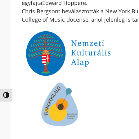
egyfajtaEdward Hoppere.
Chris Bergsont beválasztották a New York Bl
College of Music docense, ahol jelenleg is tan
Nagy kontraszt váltása