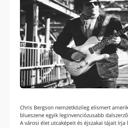
Chris Bergson nemzetközileg elismert amerik
blueszene egyik leginvenciózusabb dalszerző
A városi élet utcaképeit és éjszakai tájait írj