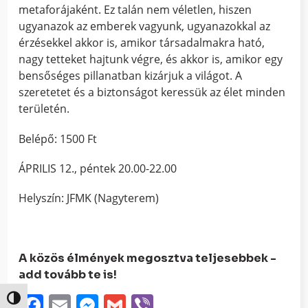
metaforájaként. Ez talán nem véletlen, hiszen
ugyanazok az emberek vagyunk, ugyanazokkal az
érzésekkel akkor is, amikor társadalmakra ható,
nagy tetteket hajtunk végre, és akkor is, amikor egy
bensőséges pillanatban kizárjuk a világot. A
szeretetet és a biztonságot keressük az élet minden
területén.
Belépő: 1500 Ft
ÁPRILIS 12., péntek 20.00-22.00
Helyszín: JFMK (Nagyterem)
A közös élmények megosztva teljesebbek -
add tovább te is!
Facebook
Email
Messenger
Gmail
Viber
Nagy kontraszt váltása