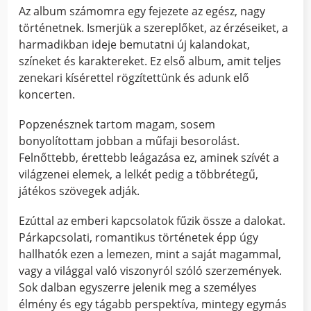
Az album számomra egy fejezete az egész, nagy
történetnek. Ismerjük a szereplőket, az érzéseiket, a
harmadikban ideje bemutatni új kalandokat,
színeket és karaktereket. Ez első album, amit teljes
zenekari kísérettel rögzítettünk és adunk elő
koncerten.
Popzenésznek tartom magam, sosem
bonyolítottam jobban a műfaji besorolást.
Felnőttebb, érettebb leágazása ez, aminek szívét a
világzenei elemek, a lelkét pedig a többrétegű,
játékos szövegek adják.
Ezúttal az emberi kapcsolatok fűzik össze a dalokat.
Párkapcsolati, romantikus történetek épp úgy
hallhatók ezen a lemezen, mint a saját magammal,
vagy a világgal való viszonyról szóló szerzemények.
Sok dalban egyszerre jelenik meg a személyes
élmény és egy tágabb perspektíva, mintegy egymás