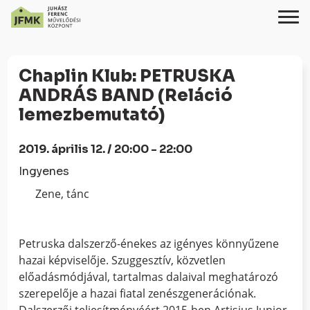
Skip
Ugrás
to
a
Chaplin Klub: PETRUSKA
Content
navigációhoz
ANDRÁS BAND (Reláció
lemezbemutató)
2019. április 12. / 20:00 - 22:00
Ingyenes
Zene, tánc
Petruska dalszerző-énekes az igényes könnyűzene
hazai képviselője. Szuggesztív, közvetlen
előadásmódjával, tartalmas dalaival meghatározó
szerepelője a hazai fiatal zenészgenerációnak.