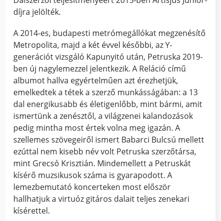
Dalszerzői teljesítményéért 2015-ben Artisjus Junior-
díjra jelölték.
A 2014-es, budapesti metrómegállókat megzenésítő
Metropolita, majd a két évvel későbbi, az Y-
generációt vizsgáló Kapunyitó után, Petruska 2019-
ben új nagylemezzel jelentkezik. A Reláció című
albumot hallva egyértelműen azt érezhetjük,
emelkedtek a tétek a szerző munkásságában: a 13
dal energikusabb és életigenlőbb, mint bármi, amit
ismertünk a zenésztől, a világzenei kalandozások
pedig mintha most értek volna meg igazán. A
szellemes szövegeiről ismert Babarci Bulcsú mellett
ezúttal nem kisebb név volt Petruska szerzőtársa,
mint Grecsó Krisztián. Mindemellett a Petruskát
kísérő muzsikusok száma is gyarapodott. A
lemezbemutató koncerteken most először
hallhatjuk a virtuóz gitáros dalait teljes zenekari
kísérettel.