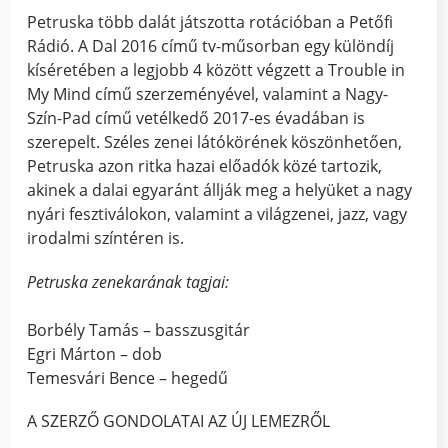
Petruska több dalát játszotta rotációban a Petőfi
Rádió. A Dal 2016 című tv-műsorban egy különdíj
kíséretében a legjobb 4 között végzett a Trouble in
My Mind című szerzeményével, valamint a Nagy-
Szín-Pad című vetélkedő 2017-es évadában is
szerepelt. Széles zenei látókörének köszönhetően,
Petruska azon ritka hazai előadók közé tartozik,
akinek a dalai egyaránt állják meg a helyüket a nagy
nyári fesztiválokon, valamint a világzenei, jazz, vagy
irodalmi színtéren is.
Petruska zenekarának tagjai:
Borbély Tamás – basszusgitár
Egri Márton – dob
Temesvári Bence – hegedű
A SZERZŐ GONDOLATAI AZ ÚJ LEMEZRŐL